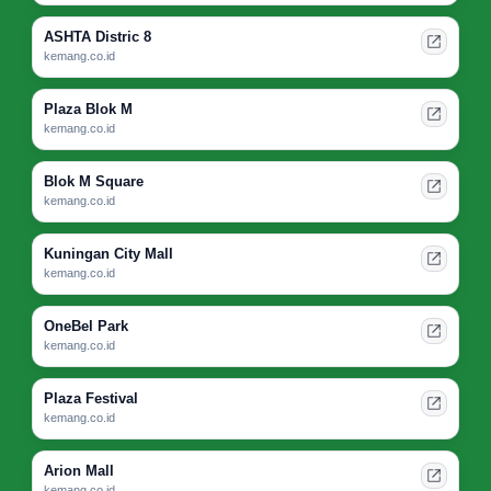
ASHTA Distric 8
kemang.co.id
Plaza Blok M
kemang.co.id
Blok M Square
kemang.co.id
Kuningan City Mall
kemang.co.id
OneBel Park
kemang.co.id
Plaza Festival
kemang.co.id
Arion Mall
kemang.co.id