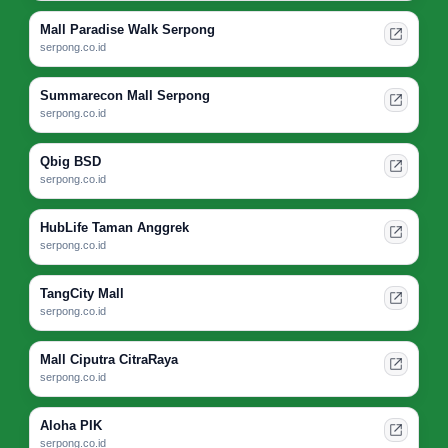
Mall Paradise Walk Serpong
serpong.co.id
Summarecon Mall Serpong
serpong.co.id
Qbig BSD
serpong.co.id
HubLife Taman Anggrek
serpong.co.id
TangCity Mall
serpong.co.id
Mall Ciputra CitraRaya
serpong.co.id
Aloha PIK
serpong.co.id