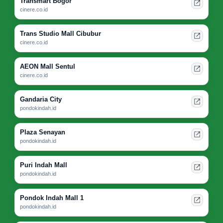
Transmart Bogor
cinere.co.id
Trans Studio Mall Cibubur
cinere.co.id
AEON Mall Sentul
cinere.co.id
Gandaria City
pondokindah.id
Plaza Senayan
pondokindah.id
Puri Indah Mall
pondokindah.id
Pondok Indah Mall 1
pondokindah.id