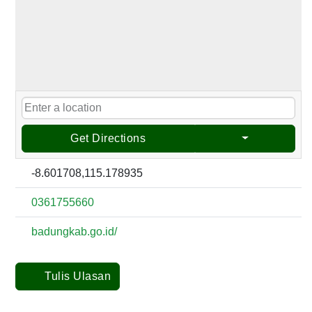
Get Directions
-8.601708,115.178935
0361755660
badungkab.go.id/
Tulis Ulasan