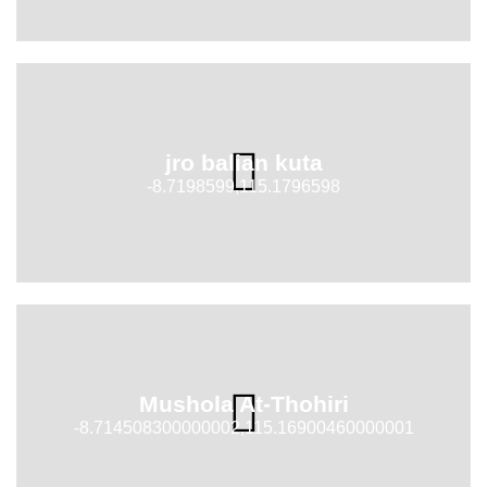
jro balian kuta
-8.7198599,115.1796598
Mushola At-Thohiri
-8.714508300000002,115.16900460000001