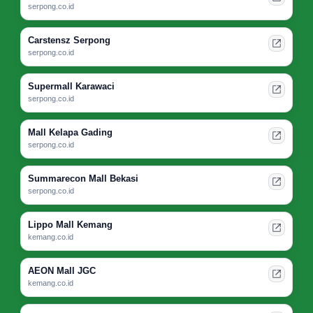
serpong.co.id
Carstensz Serpong
serpong.co.id
Supermall Karawaci
serpong.co.id
Mall Kelapa Gading
serpong.co.id
Summarecon Mall Bekasi
serpong.co.id
Lippo Mall Kemang
kemang.co.id
AEON Mall JGC
kemang.co.id