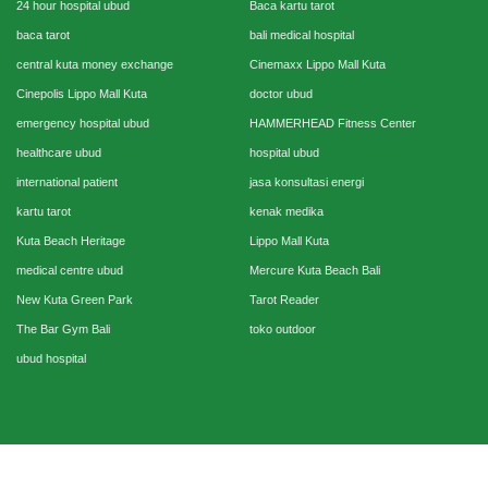
24 hour hospital ubud
Baca kartu tarot
baca tarot
bali medical hospital
central kuta money exchange
Cinemaxx Lippo Mall Kuta
Cinepolis Lippo Mall Kuta
doctor ubud
emergency hospital ubud
HAMMERHEAD Fitness Center
healthcare ubud
hospital ubud
international patient
jasa konsultasi energi
kartu tarot
kenak medika
Kuta Beach Heritage
Lippo Mall Kuta
medical centre ubud
Mercure Kuta Beach Bali
New Kuta Green Park
Tarot Reader
The Bar Gym Bali
toko outdoor
ubud hospital