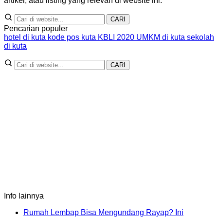
artikel, atau listing yang relevan di website ini.
CARI
Pencarian populer
hotel di kuta
kode pos kuta
KBLI 2020
UMKM di kuta
sekolah
di kuta
CARI
Info lainnya
Rumah Lembap Bisa Mengundang Rayap? Ini