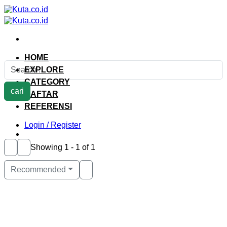
Skip
to
content
HOME
EXPLORE
CATEGORY
cari
DAFTAR
REFERENSI
Login / Register
Showing 1 - 1 of 1
Recommended