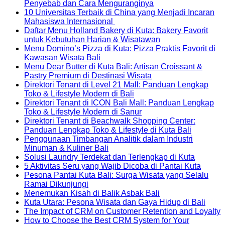
No
Penyebab dan Cara Menguranginya
Comments
10 Universitas Terbaik di China yang Menjadi Incaran
on
No
Mahasiswa Internasional
Rumah
Comments
Daftar Menu Holland Bakery di Kuta: Bakery Favorit
on
Lembap
No
untuk Kebutuhan Harian & Wisatawan
10
Bisa
Comments
Menu Domino’s Pizza di Kuta: Pizza Praktis Favorit di
Universitas
Mengundang
on
No
Kawasan Wisata Bali
Terbaik
Rayap?
Daftar
Comments
Menu Dear Butter di Kuta Bali: Artisan Croissant &
on
di
Ini
Menu
No
Pastry Premium di Destinasi Wisata
Menu
China
Penyebab
Holland
Comments
Direktori Tenant di Level 21 Mall: Panduan Lengkap
Domino’s
yang
on
dan
Bakery
No
Toko & Lifestyle Modern di Bali
Pizza
Menjadi
Menu
Cara
di
Comments
Direktori Tenant di ICON Bali Mall: Panduan Lengkap
di
Incaran
on
Dear
Menguranginya
Kuta:
No
Toko & Lifestyle Modern di Sanur
Kuta:
Mahasiswa
Direktori
Butter
Bakery
Comments
Direktori Tenant di Beachwalk Shopping Center:
Pizza
Internasional
Tenant
on
di
Favorit
No
Panduan Lengkap Toko & Lifestyle di Kuta Bali
Praktis
di
Direktori
Kuta
untuk
Comment
Penggunaan Timbangan Analitik dalam Industri
Favorit
Level
Tenant
Bali:
Kebutuhan
on
No
Minuman & Kuliner Bali
di
21
di
Artisan
Harian
Direktori
Comments
No
Solusi Laundry Terdekat dan Terlengkap di Kuta
Kawasan
on
Mall:
ICON
Croissant
&
Tenant
Commen
No
5 Aktivitas Seru yang Wajib Dicoba di Pantai Kuta
Wisata
Penggunaan
Panduan
Bali
&
Wisatawan
di
on
Comme
Pesona Pantai Kuta Bali: Surga Wisata yang Selalu
Bali
Timbangan
Lengkap
Mall:
Pastry
Beachwa
Solusi
on
No
Ramai Dikunjungi
Analitik
Toko
Panduan
Premium
Shopping
Laundry
5
Comments
No
Menemukan Kisah di Balik Asbak Bali
on
dalam
&
Lengkap
di
Center:
Terdekat
Aktivit
Comments
No
Kuta Utara: Pesona Wisata dan Gaya Hidup di Bali
Pesona
Industri
Lifestyle
Toko
Destinasi
on
Panduan
dan
Seru
Comm
The Impact of CRM on Customer Retention and Loyalty
Pantai
Minuman
Modern
&
Wisata
Menemukan
Lengkap
Terleng
yang
on
C
How to Choose the Best CRM System for Your