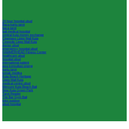
24 hour hospital ubud
Baca kartu tarot
baca tarot
bali medical hospital
central kuta money exchange
Cinemaxx Lippo Mall Kuta
Cinepolis Lippo Mall Kuta
doctor ubud
emergency hospital ubud
HAMMERHEAD Fitness Center
healthcare ubud
hospital ubud
international patient
jasa konsultasi energi
kartu tarot
kenak medika
Kuta Beach Heritage
Lippo Mall Kuta
medical centre ubud
Mercure Kuta Beach Bali
New Kuta Green Park
Tarot Reader
The Bar Gym Bali
toko outdoor
ubud hospital