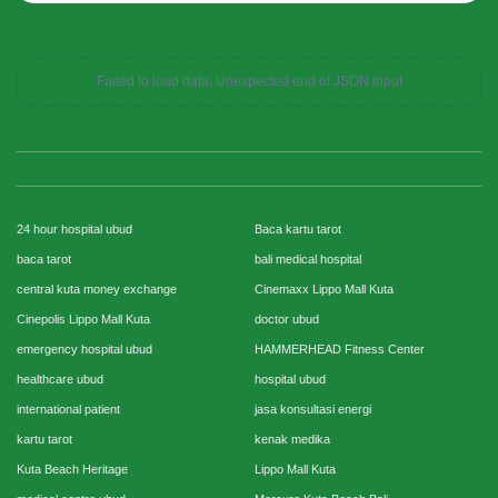
Failed to load data: Unexpected end of JSON input
24 hour hospital ubud
Baca kartu tarot
baca tarot
bali medical hospital
central kuta money exchange
Cinemaxx Lippo Mall Kuta
Cinepolis Lippo Mall Kuta
doctor ubud
emergency hospital ubud
HAMMERHEAD Fitness Center
healthcare ubud
hospital ubud
international patient
jasa konsultasi energi
kartu tarot
kenak medika
Kuta Beach Heritage
Lippo Mall Kuta