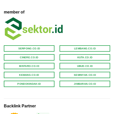
member of
SERPONG.CO.ID
LEMBANG.CO.ID
CINERE.CO.ID
KUTA.CO.ID
BINTARO.CO.ID
UBUD.CO.ID
KEMANG.CO.ID
SEMINYAK.CO.ID
PONDOKINDAH.ID
JIMBARAN.CO.ID
Backlink Partner