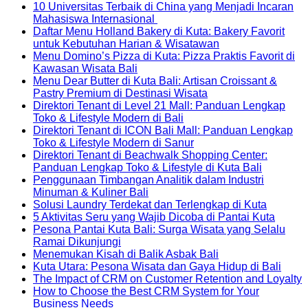
Comments
10 Universitas Terbaik di China yang Menjadi Incaran
on
No
Mahasiswa Internasional
Rumah
Comments
Daftar Menu Holland Bakery di Kuta: Bakery Favorit
on
Lembap
No
untuk Kebutuhan Harian & Wisatawan
10
Bisa
Comments
Menu Domino’s Pizza di Kuta: Pizza Praktis Favorit di
Universitas
Mengundang
on
No
Kawasan Wisata Bali
Terbaik
Rayap?
Daftar
Comments
Menu Dear Butter di Kuta Bali: Artisan Croissant &
on
di
Ini
Menu
No
Pastry Premium di Destinasi Wisata
Menu
China
Penyebab
Holland
Comments
Direktori Tenant di Level 21 Mall: Panduan Lengkap
Domino’s
yang
on
dan
Bakery
No
Toko & Lifestyle Modern di Bali
Pizza
Menjadi
Menu
Cara
di
Comments
Direktori Tenant di ICON Bali Mall: Panduan Lengkap
di
Incaran
on
Dear
Menguranginya
Kuta:
No
Toko & Lifestyle Modern di Sanur
Kuta:
Mahasiswa
Direktori
Butter
Bakery
Comments
Direktori Tenant di Beachwalk Shopping Center:
Pizza
Internasional
Tenant
on
di
Favorit
No
Panduan Lengkap Toko & Lifestyle di Kuta Bali
Praktis
di
Direktori
Kuta
untuk
Comment
Penggunaan Timbangan Analitik dalam Industri
Favorit
Level
Tenant
Bali:
Kebutuhan
on
No
Minuman & Kuliner Bali
di
21
di
Artisan
Harian
Direktori
Comments
No
Solusi Laundry Terdekat dan Terlengkap di Kuta
Kawasan
on
Mall:
ICON
Croissant
&
Tenant
Commen
No
5 Aktivitas Seru yang Wajib Dicoba di Pantai Kuta
Wisata
Penggunaan
Panduan
Bali
&
Wisatawan
di
on
Comme
Pesona Pantai Kuta Bali: Surga Wisata yang Selalu
Bali
Timbangan
Lengkap
Mall:
Pastry
Beachwa
Solusi
on
No
Ramai Dikunjungi
Analitik
Toko
Panduan
Premium
Shopping
Laundry
5
Comments
No
Menemukan Kisah di Balik Asbak Bali
on
dalam
&
Lengkap
di
Center:
Terdekat
Aktivit
Comments
No
Kuta Utara: Pesona Wisata dan Gaya Hidup di Bali
Pesona
Industri
Lifestyle
Toko
Destinasi
on
Panduan
dan
Seru
Comm
The Impact of CRM on Customer Retention and Loyalty
Pantai
Minuman
Modern
&
Wisata
Menemukan
Lengkap
Terleng
yang
on
C
How to Choose the Best CRM System for Your
Kuta
&
di
Lifestyle
Kisah
Toko
di
Wajib
Kuta
o
No
Business Needs