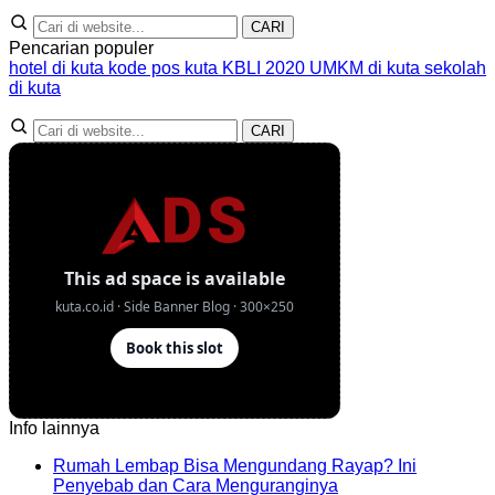
CARI
Pencarian populer
hotel di kuta
kode pos kuta
KBLI 2020
UMKM di kuta
sekolah
di kuta
CARI
Info lainnya
Rumah Lembap Bisa Mengundang Rayap? Ini
No
Penyebab dan Cara Menguranginya