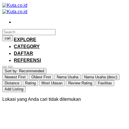
Skip
to
content
HOME
cari
EXPLORE
CATEGORY
DAFTAR
REFERENSI
Login / Register
Sort by:
Recommended
Newest First
Oldest First
Nama Usaha
Nama Usaha (desc)
Distance
Rating
Most Ulasan
Review Rating
Fasilitas
Add Listing
Lokasi yang Anda cari tidak ditemukan