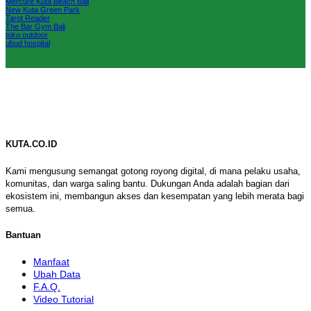
Mercure Kuta Beach Bali
New Kuta Green Park
Tarot Reader
The Bar Gym Bali
toko outdoor
ubud hospital
KUTA.CO.ID
Kami mengusung semangat gotong royong digital, di mana pelaku usaha,
komunitas, dan warga saling bantu. Dukungan Anda adalah bagian dari
ekosistem ini, membangun akses dan kesempatan yang lebih merata bagi
semua.
Bantuan
Manfaat
Ubah Data
F.A.Q.
Video Tutorial