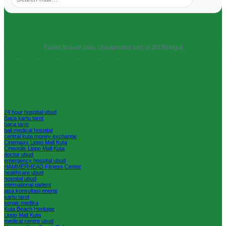
Your
Ultimate
Guide
Failed to load data: Unexpected end of JSON input
24 hour hospital ubud
Baca kartu tarot
baca tarot
bali medical hospital
central kuta money exchange
Cinemaxx Lippo Mall Kuta
Cinepolis Lippo Mall Kuta
doctor ubud
emergency hospital ubud
HAMMERHEAD Fitness Center
healthcare ubud
hospital ubud
international patient
jasa konsultasi energi
kartu tarot
kenak medika
Kuta Beach Heritage
Lippo Mall Kuta
medical centre ubud