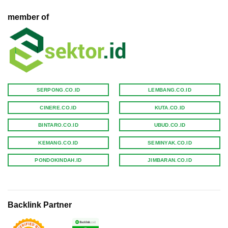
member of
SERPONG.CO.ID
LEMBANG.CO.ID
CINERE.CO.ID
KUTA.CO.ID
BINTARO.CO.ID
UBUD.CO.ID
KEMANG.CO.ID
SEMINYAK.CO.ID
PONDOKINDAH.ID
JIMBARAN.CO.ID
Backlink Partner