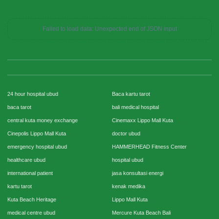
Failed to load data: Unexpected end of JSON input
24 hour hospital ubud
Baca kartu tarot
baca tarot
bali medical hospital
central kuta money exchange
Cinemaxx Lippo Mall Kuta
Cinepolis Lippo Mall Kuta
doctor ubud
emergency hospital ubud
HAMMERHEAD Fitness Center
healthcare ubud
hospital ubud
international patient
jasa konsultasi energi
kartu tarot
kenak medika
Kuta Beach Heritage
Lippo Mall Kuta
medical centre ubud
Mercure Kuta Beach Bali