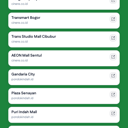
cinere.co.id
Transmart Bogor
cinere.co.id
Trans Studio Mall Cibubur
cinere.co.id
AEON Mall Sentul
cinere.co.id
Gandaria City
pondokindah.id
Plaza Senayan
pondokindah.id
Puri Indah Mall
pondokindah.id