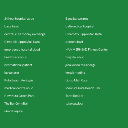
24 hour hospital ubud
Baca kartu tarot
baca tarot
bali medical hospital
central kuta money exchange
Cinemaxx Lippo Mall Kuta
Cinepolis Lippo Mall Kuta
doctor ubud
emergency hospital ubud
HAMMERHEAD Fitness Center
healthcare ubud
hospital ubud
international patient
jasa konsultasi energi
kartu tarot
kenak medika
Kuta Beach Heritage
Lippo Mall Kuta
medical centre ubud
Mercure Kuta Beach Bali
New Kuta Green Park
Tarot Reader
The Bar Gym Bali
toko outdoor
ubud hospital