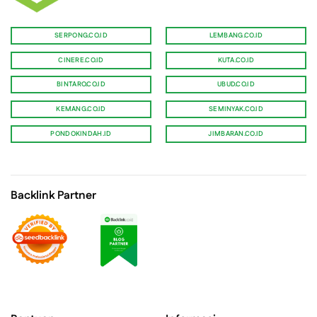
SERPONG.CO.ID
LEMBANG.CO.ID
CINERE.CO.ID
KUTA.CO.ID
BINTARO.CO.ID
UBUD.CO.ID
KEMANG.CO.ID
SEMINYAK.CO.ID
PONDOKINDAH.ID
JIMBARAN.CO.ID
Backlink Partner