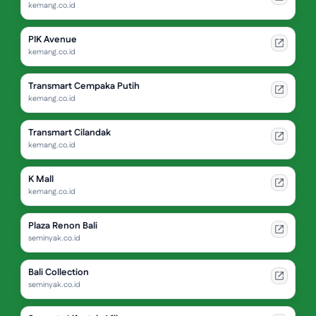
kemang.co.id
PIK Avenue
kemang.co.id
Transmart Cempaka Putih
kemang.co.id
Transmart Cilandak
kemang.co.id
K Mall
kemang.co.id
Plaza Renon Bali
seminyak.co.id
Bali Collection
seminyak.co.id