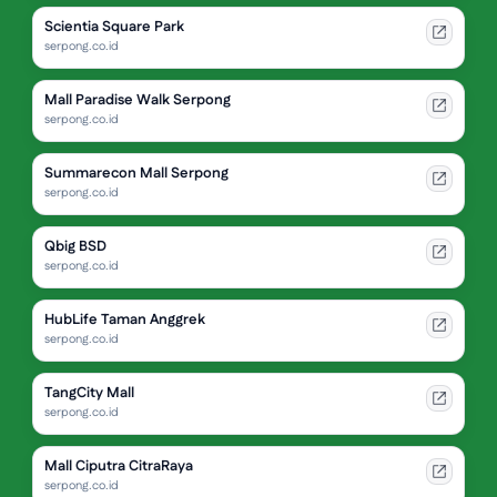
Scientia Square Park
serpong.co.id
Mall Paradise Walk Serpong
serpong.co.id
Summarecon Mall Serpong
serpong.co.id
Qbig BSD
serpong.co.id
HubLife Taman Anggrek
serpong.co.id
TangCity Mall
serpong.co.id
Mall Ciputra CitraRaya
serpong.co.id