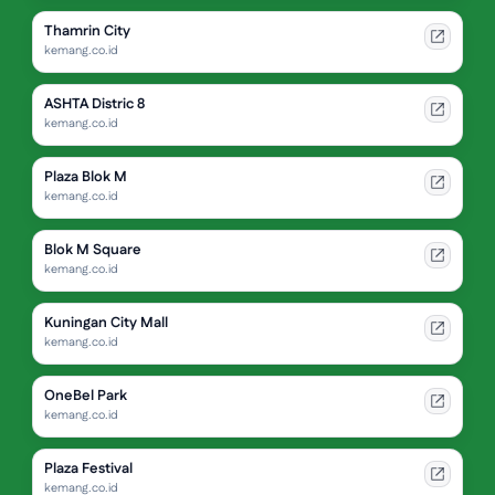
Thamrin City
kemang.co.id
ASHTA Distric 8
kemang.co.id
Plaza Blok M
kemang.co.id
Blok M Square
kemang.co.id
Kuningan City Mall
kemang.co.id
OneBel Park
kemang.co.id
Plaza Festival
kemang.co.id