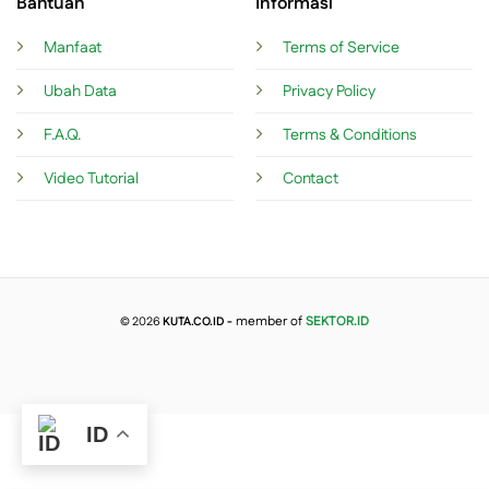
Bantuan
Informasi
Manfaat
Terms of Service
Ubah Data
Privacy Policy
F.A.Q.
Terms & Conditions
Video Tutorial
Contact
member of
SEKTOR.ID
© 2026
KUTA.CO.ID -
ID