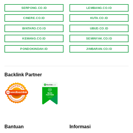
SERPONG.CO.ID
LEMBANG.CO.ID
CINERE.CO.ID
KUTA.CO.ID
BINTARO.CO.ID
UBUD.CO.ID
KEMANG.CO.ID
SEMINYAK.CO.ID
PONDOKINDAH.ID
JIMBARAN.CO.ID
Backlink Partner
Bantuan
Informasi