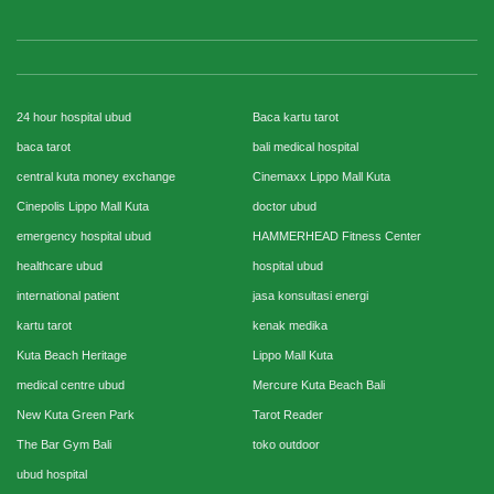
24 hour hospital ubud
Baca kartu tarot
baca tarot
bali medical hospital
central kuta money exchange
Cinemaxx Lippo Mall Kuta
Cinepolis Lippo Mall Kuta
doctor ubud
emergency hospital ubud
HAMMERHEAD Fitness Center
healthcare ubud
hospital ubud
international patient
jasa konsultasi energi
kartu tarot
kenak medika
Kuta Beach Heritage
Lippo Mall Kuta
medical centre ubud
Mercure Kuta Beach Bali
New Kuta Green Park
Tarot Reader
The Bar Gym Bali
toko outdoor
ubud hospital