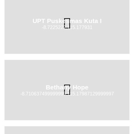
UPT Puskesmas Kuta I
-8.7225222,115.177931
Bethany Hope
-8.710637499999999,115.17987129999997