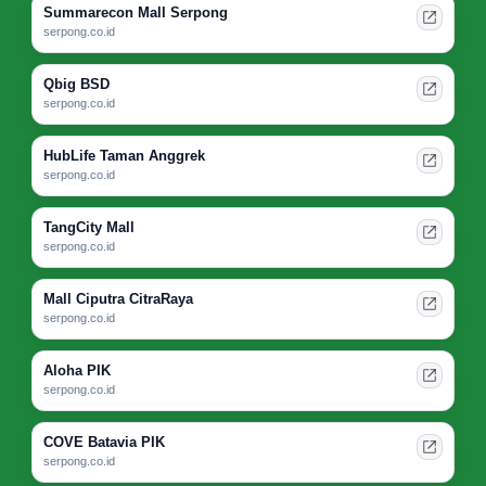
Summarecon Mall Serpong
serpong.co.id
Qbig BSD
serpong.co.id
HubLife Taman Anggrek
serpong.co.id
TangCity Mall
serpong.co.id
Mall Ciputra CitraRaya
serpong.co.id
Aloha PIK
serpong.co.id
COVE Batavia PIK
serpong.co.id