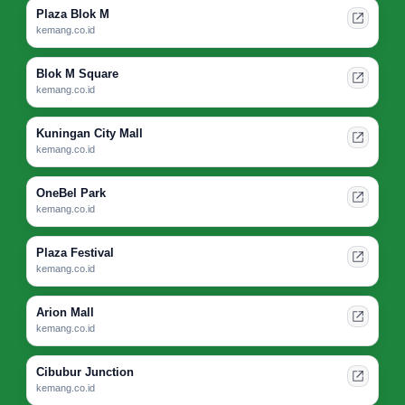
Plaza Blok M
kemang.co.id
Blok M Square
kemang.co.id
Kuningan City Mall
kemang.co.id
OneBel Park
kemang.co.id
Plaza Festival
kemang.co.id
Arion Mall
kemang.co.id
Cibubur Junction
kemang.co.id