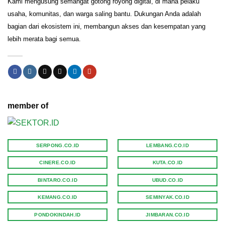
Kami mengusung semangat gotong royong digital, di mana pelaku
usaha, komunitas, dan warga saling bantu. Dukungan Anda adalah
bagian dari ekosistem ini, membangun akses dan kesempatan yang
lebih merata bagi semua.
member of
SERPONG.CO.ID
LEMBANG.CO.ID
CINERE.CO.ID
KUTA.CO.ID
BINTARO.CO.ID
UBUD.CO.ID
KEMANG.CO.ID
SEMINYAK.CO.ID
PONDOKINDAH.ID
JIMBARAN.CO.ID