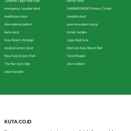
Cinepolis Lippo Mall Kuta
doctor ubud
emergency hospital ubud
HAMMERHEAD Fitness Center
healthcare ubud
hospital ubud
international patient
jasa konsultasi energi
kartu tarot
kenak medika
Kuta Beach Heritage
Lippo Mall Kuta
medical centre ubud
Mercure Kuta Beach Bali
New Kuta Green Park
Tarot Reader
The Bar Gym Bali
toko outdoor
ubud hospital
KUTA.CO.ID