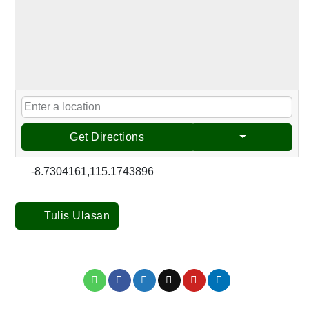
Get Directions
-8.7304161,115.1743896
Tulis Ulasan