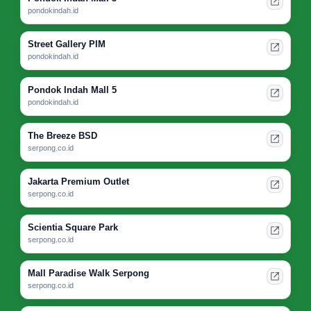
pondokindah.id
Street Gallery PIM
pondokindah.id
Pondok Indah Mall 5
pondokindah.id
The Breeze BSD
serpong.co.id
Jakarta Premium Outlet
serpong.co.id
Scientia Square Park
serpong.co.id
Mall Paradise Walk Serpong
serpong.co.id