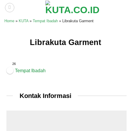
Skip
to
content
Home
»
KUTA
»
Tempat Ibadah
»
Librakuta Garment
Librakuta Garment
26
Tempat Ibadah
Kontak Informasi