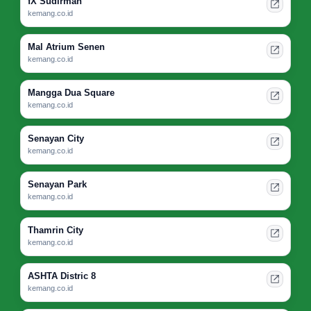
fX Sudirman
kemang.co.id
Mal Atrium Senen
kemang.co.id
Mangga Dua Square
kemang.co.id
Senayan City
kemang.co.id
Senayan Park
kemang.co.id
Thamrin City
kemang.co.id
ASHTA Distric 8
kemang.co.id