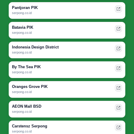
Pantjoran PIK
serpong.co.id
Batavia PIK
serpong.co.id
Indonesia Design District
serpong.co.id
By The Sea PIK
serpong.co.id
Oranges Grove PIK
serpong.co.id
AEON Mall BSD
serpong.co.id
Carstensz Serpong
serpong.co.id