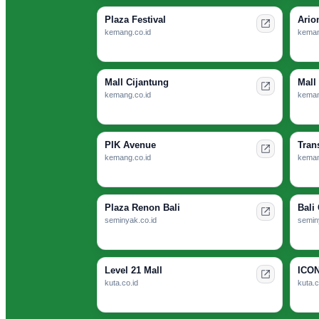
Plaza Festival
Ario
kemang.co.id
keman
Mall Cijantung
Mall
kemang.co.id
keman
PIK Avenue
Tran
kemang.co.id
keman
Plaza Renon Bali
Bali 
seminyak.co.id
semin
Level 21 Mall
ICON
kuta.co.id
kuta.c