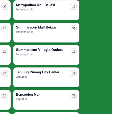
Metropolitan Mall Bekasi
lembang.co.id
Summarecon Mall Bekasi
lembang.co.id
Summarecon Villagio Outlets
lembang.co.id
Tanjung Pinang City Center
airport.id
Bencoolen Mall
airport.id