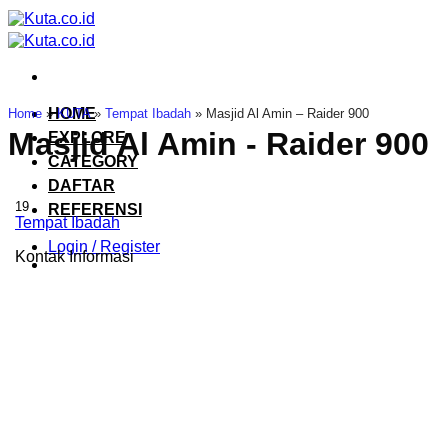
Skip
to
content
HOME
Home
»
KUTA
»
Tempat Ibadah
»
Masjid Al Amin – Raider 900
Masjid Al Amin - Raider 900
EXPLORE
CATEGORY
DAFTAR
19
REFERENSI
Tempat Ibadah
Login / Register
Kontak Informasi