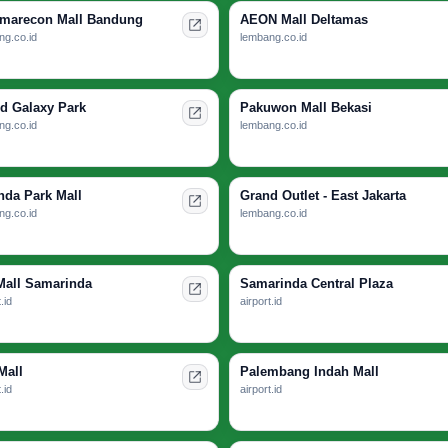
arecon Mall Bandung
AEON Mall Deltamas
ng.co.id
lembang.co.id
d Galaxy Park
Pakuwon Mall Bekasi
ng.co.id
lembang.co.id
nda Park Mall
Grand Outlet - East Jakarta
ng.co.id
lembang.co.id
Mall Samarinda
Samarinda Central Plaza
.id
airport.id
Mall
Palembang Indah Mall
.id
airport.id