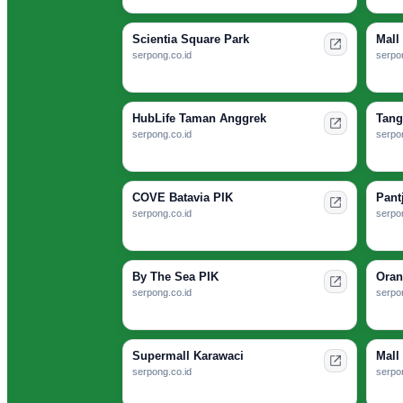
Scientia Square Park
Mall
serpong.co.id
serpon
HubLife Taman Anggrek
Tang
serpong.co.id
serpon
COVE Batavia PIK
Pant
serpong.co.id
serpon
By The Sea PIK
Oran
serpong.co.id
serpon
Supermall Karawaci
Mall
serpong.co.id
serpon