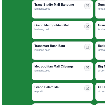
Trans Studio Mall Bandung
Summ
lembang.co.id
lemba
Grand Metropolitan Mall
Gran
lembang.co.id
lemba
Transmart Buah Batu
Resi
lembang.co.id
lemba
Metropolitan Mall Cileungsi
Big 
lembang.co.id
airport
Grand Batam Mall
OPI 
airport.id
airport