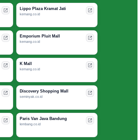
Lippo Plaza Kramat Jati
kemang.co.id
Emporium Pluit Mall
kemang.co.id
K Mall
kemang.co.id
Discovery Shopping Mall
seminyak.co.id
Paris Van Java Bandung
lembang.co.id