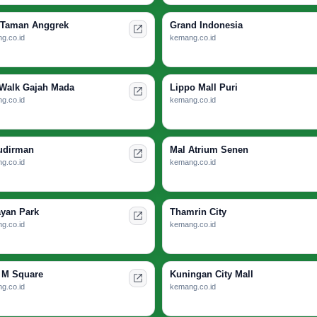
 Taman Anggrek
Grand Indonesia
g.co.id
kemang.co.id
 Walk Gajah Mada
Lippo Mall Puri
g.co.id
kemang.co.id
udirman
Mal Atrium Senen
g.co.id
kemang.co.id
yan Park
Thamrin City
g.co.id
kemang.co.id
 M Square
Kuningan City Mall
g.co.id
kemang.co.id