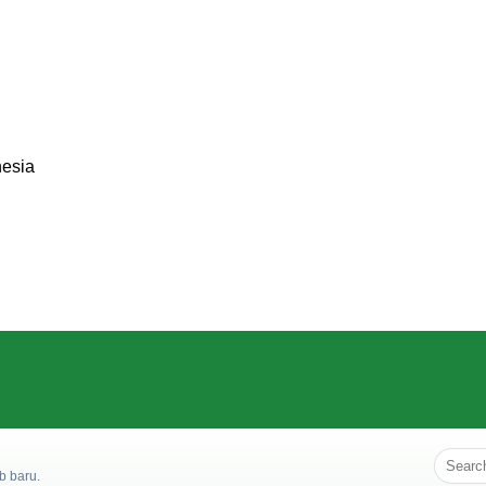
nesia
b baru.