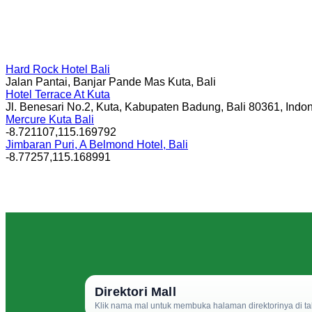
Hard Rock Hotel Bali
Jalan Pantai, Banjar Pande Mas Kuta, Bali
Hotel Terrace At Kuta
Jl. Benesari No.2, Kuta, Kabupaten Badung, Bali 80361, Indo
Mercure Kuta Bali
-8.721107,115.169792
Jimbaran Puri, A Belmond Hotel, Bali
-8.77257,115.168991
Direktori Mall
Klik nama mal untuk membuka halaman direktorinya di ta