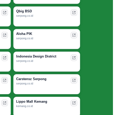
Qbig BSD
serpong.co.id
Aloha PIK
serpong.co.id
Indonesia Design District
serpong.co.id
Carstensz Serpong
serpong.co.id
Lippo Mall Kemang
kemang.co.id