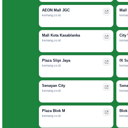
AEON Mall JGC
Mall
kemang.co.id
keman
Mall Kota Kasablanka
City
kemang.co.id
keman
Plaza Slipi Jaya
fX S
kemang.co.id
keman
Senayan City
Sena
kemang.co.id
keman
Plaza Blok M
Blok
kemang.co.id
keman