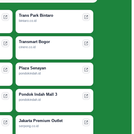
Trans Park Bintaro
bintaro.co.id
Transmart Bogor
cinere.co.id
Plaza Senayan
pondokindah.id
Pondok Indah Mall 3
pondokindah.id
Jakarta Premium Outlet
serpong.co.id