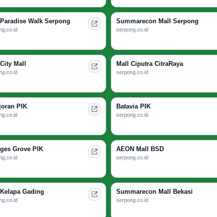
 Paradise Walk Serpong
Summarecon Mall Serpong
g.co.id
serpong.co.id
City Mall
Mall Ciputra CitraRaya
g.co.id
serpong.co.id
joran PIK
Batavia PIK
g.co.id
serpong.co.id
ges Grove PIK
AEON Mall BSD
g.co.id
serpong.co.id
 Kelapa Gading
Summarecon Mall Bekasi
g.co.id
serpong.co.id