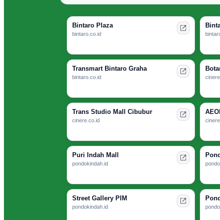
Bintaro Plaza
Bint
bintaro.co.id
bintar
Transmart Bintaro Graha
Bota
bintaro.co.id
cinere
Trans Studio Mall Cibubur
AEON
cinere.co.id
cinere
Puri Indah Mall
Pond
pondokindah.id
pondo
Street Gallery PIM
Pond
pondokindah.id
pondo