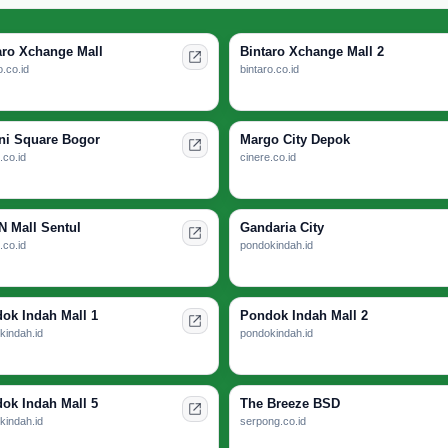
aro Xchange Mall
Bintaro Xchange Mall 2
o.co.id
bintaro.co.id
ni Square Bogor
Margo City Depok
.co.id
cinere.co.id
 Mall Sentul
Gandaria City
.co.id
pondokindah.id
ok Indah Mall 1
Pondok Indah Mall 2
kindah.id
pondokindah.id
ok Indah Mall 5
The Breeze BSD
kindah.id
serpong.co.id