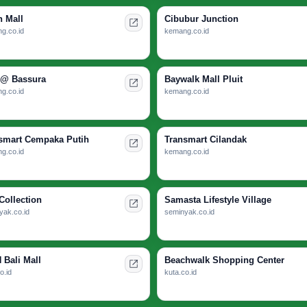
n Mall
Cibubur Junction
g.co.id
kemang.co.id
 @ Bassura
Baywalk Mall Pluit
g.co.id
kemang.co.id
smart Cempaka Putih
Transmart Cilandak
g.co.id
kemang.co.id
Collection
Samasta Lifestyle Village
yak.co.id
seminyak.co.id
 Bali Mall
Beachwalk Shopping Center
o.id
kuta.co.id