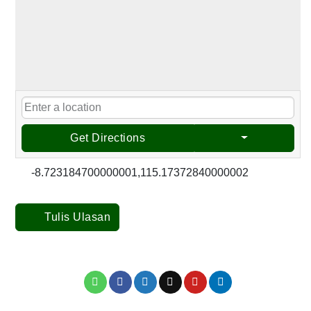
Get Directions
-8.723184700000001,115.17372840000002
Tulis Ulasan