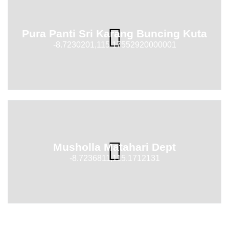
Pura Panti Sri Karang Buncing Kuta
-8.7230201,115.17552920000001
Musholla Matahari Dept
-8.7236811,115.1712131