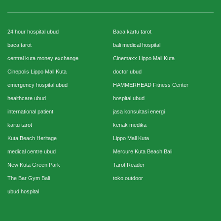
24 hour hospital ubud
Baca kartu tarot
baca tarot
bali medical hospital
central kuta money exchange
Cinemaxx Lippo Mall Kuta
Cinepolis Lippo Mall Kuta
doctor ubud
emergency hospital ubud
HAMMERHEAD Fitness Center
healthcare ubud
hospital ubud
international patient
jasa konsultasi energi
kartu tarot
kenak medika
Kuta Beach Heritage
Lippo Mall Kuta
medical centre ubud
Mercure Kuta Beach Bali
New Kuta Green Park
Tarot Reader
The Bar Gym Bali
toko outdoor
ubud hospital