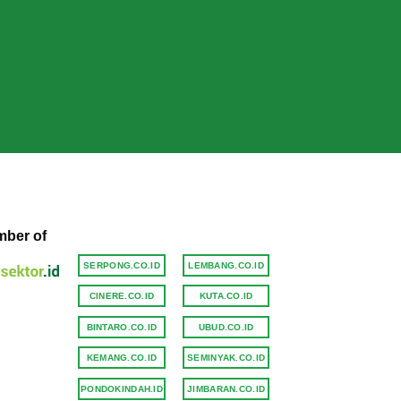
ber of
SERPONG.CO.ID
LEMBANG.CO.ID
CINERE.CO.ID
KUTA.CO.ID
BINTARO.CO.ID
UBUD.CO.ID
KEMANG.CO.ID
SEMINYAK.CO.ID
PONDOKINDAH.ID
JIMBARAN.CO.ID