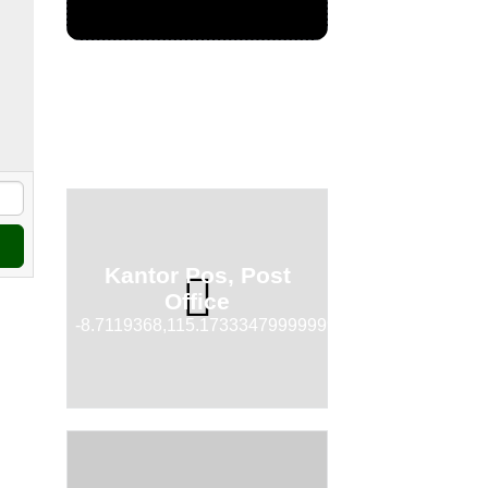
Kantor Pos, Post
Office
-8.7119368,115.17333479999999