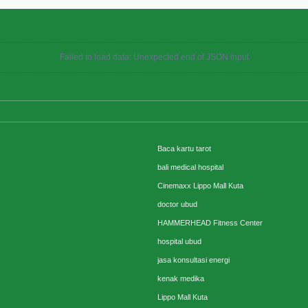
Failed to load data: Unexpected end of JSON input
Baca kartu tarot
bali medical hospital
Cinemaxx Lippo Mall Kuta
doctor ubud
HAMMERHEAD Fitness Center
hospital ubud
jasa konsultasi energi
kenak medika
Lippo Mall Kuta