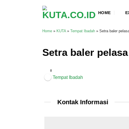
Skip
to
HOME
E
content
Home
»
KUTA
»
Tempat Ibadah
»
Setra baler pelas
Setra baler pelasa
8
Tempat Ibadah
Kontak Informasi