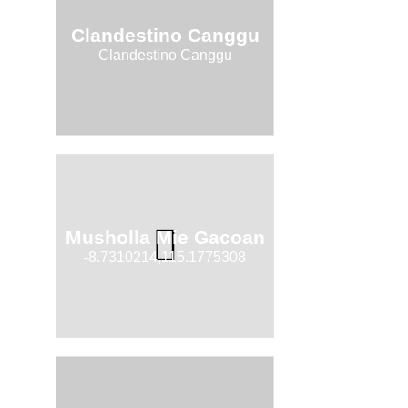
Clandestino Canggu
Clandestino Canggu
Musholla Mie Gacoan
-8.7310214,115.1775308