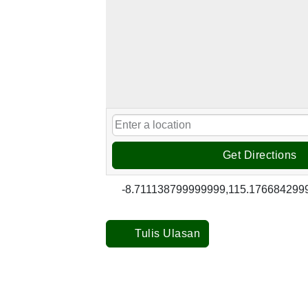
Get Directions
-8.711138799999999,115.176684299
Tulis Ulasan