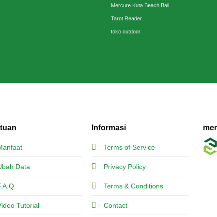
Mercure Kuta Beach Bali
Tarot Reader
toko outdoor
tuan
Informasi
mem
Manfaat
Terms of Service
Ubah Data
Privacy Policy
F.A.Q.
Terms & Conditions
Video Tutorial
Contact