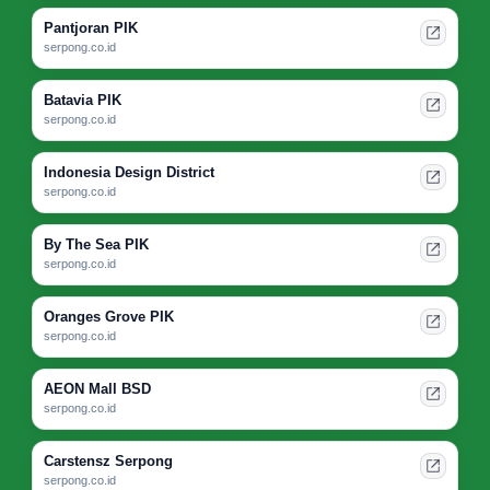
Pantjoran PIK
serpong.co.id
Batavia PIK
serpong.co.id
Indonesia Design District
serpong.co.id
By The Sea PIK
serpong.co.id
Oranges Grove PIK
serpong.co.id
AEON Mall BSD
serpong.co.id
Carstensz Serpong
serpong.co.id