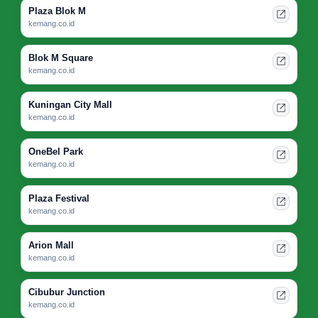
Plaza Blok M
kemang.co.id
Blok M Square
kemang.co.id
Kuningan City Mall
kemang.co.id
OneBel Park
kemang.co.id
Plaza Festival
kemang.co.id
Arion Mall
kemang.co.id
Cibubur Junction
kemang.co.id