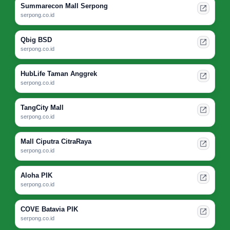
Summarecon Mall Serpong
serpong.co.id
Qbig BSD
serpong.co.id
HubLife Taman Anggrek
serpong.co.id
TangCity Mall
serpong.co.id
Mall Ciputra CitraRaya
serpong.co.id
Aloha PIK
serpong.co.id
COVE Batavia PIK
serpong.co.id