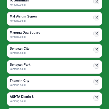
fX Sudirman
kemang.co.id
Mal Atrium Senen
kemang.co.id
Mangga Dua Square
kemang.co.id
Senayan City
kemang.co.id
Senayan Park
kemang.co.id
Thamrin City
kemang.co.id
ASHTA Distric 8
kemang.co.id