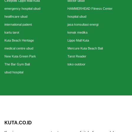
Cinepolis Lippo Mall Kuta
doctor ubud
emergency hospital ubud
HAMMERHEAD Fitness Center
healthcare ubud
hospital ubud
international patient
jasa konsultasi energi
kartu tarot
kenak medika
Kuta Beach Heritage
Lippo Mall Kuta
medical centre ubud
Mercure Kuta Beach Bali
New Kuta Green Park
Tarot Reader
The Bar Gym Bali
toko outdoor
ubud hospital
KUTA.CO.ID