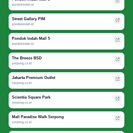
pondokindah.id
Street Gallery PIM
pondokindah.id
Pondok Indah Mall 5
pondokindah.id
The Breeze BSD
serpong.co.id
Jakarta Premium Outlet
serpong.co.id
Scientia Square Park
serpong.co.id
Mall Paradise Walk Serpong
serpong.co.id