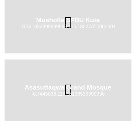
Musholla SPBU Kuta
-8.721032899999999,115.18027350000001
Asasuttaqwa Grand Mosque
-8.7445036,115.18136539999998