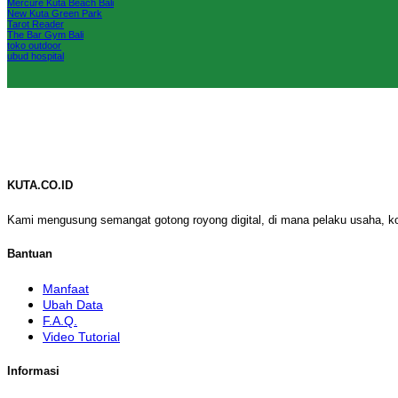
Mercure Kuta Beach Bali
New Kuta Green Park
Tarot Reader
The Bar Gym Bali
toko outdoor
ubud hospital
KUTA.CO.ID
Kami mengusung semangat gotong royong digital, di mana pelaku usaha, k
Bantuan
Manfaat
Ubah Data
F.A.Q.
Video Tutorial
Informasi