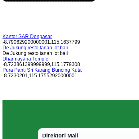
Kantor SAR Denpasar
-8.790629200000001,115.1637799
De Jukung resto tanah lot bali
De Jukung resto tanah lot bali
Dharmayana Temple
-8.723861399999999,115.1779308
Pura Panti Sri Karang Buncing Kuta
-8.7230201,115.17552920000001
Direktori Mall