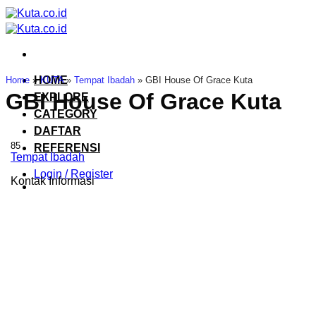
Skip
to
content
HOME
Home
»
KUTA
»
Tempat Ibadah
»
GBI House Of Grace Kuta
GBI House Of Grace Kuta
EXPLORE
CATEGORY
DAFTAR
85
REFERENSI
Tempat Ibadah
Login / Register
Kontak Informasi