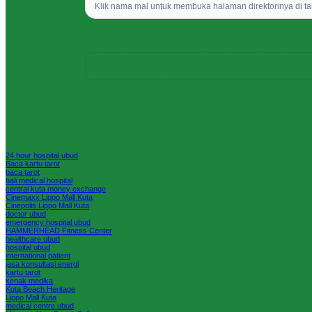
Klik nama mal untuk membuka halaman direktorinya di ta
24 hour hospital ubud
Baca kartu tarot
baca tarot
bali medical hospital
central kuta money exchange
Cinemaxx Lippo Mall Kuta
Cinepolis Lippo Mall Kuta
doctor ubud
emergency hospital ubud
HAMMERHEAD Fitness Center
healthcare ubud
hospital ubud
international patient
jasa konsultasi energi
kartu tarot
kenak medika
Kuta Beach Heritage
Lippo Mall Kuta
medical centre ubud