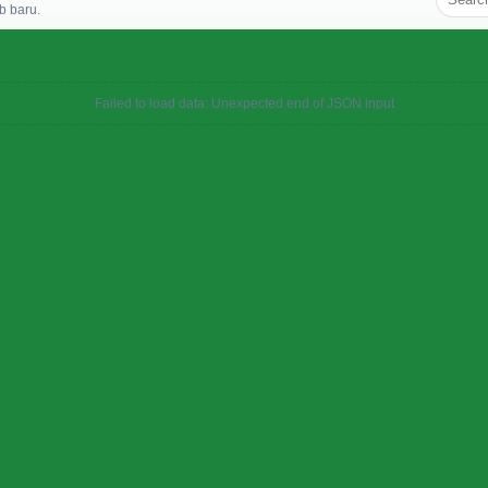
b baru.
Failed to load data: Unexpected end of JSON input