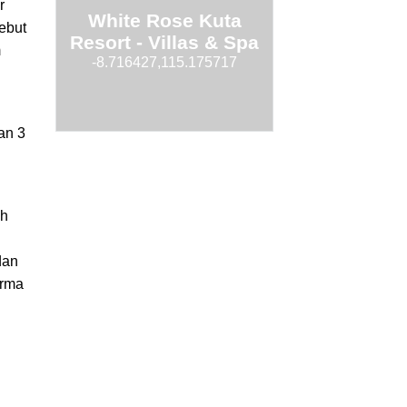
r
White Rose Kuta
ebut
Resort - Villas & Spa
m
-8.716427,115.175717
an 3
ah
dan
arma