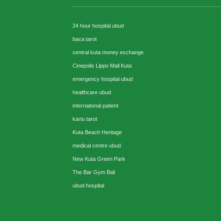
24 hour hospital ubud
baca tarot
central kuta money exchange
Cinepolis Lippo Mall Kuta
emergency hospital ubud
healthcare ubud
international patient
kartu tarot
Kuta Beach Heritage
medical centre ubud
New Kuta Green Park
The Bar Gym Bali
ubud hospital