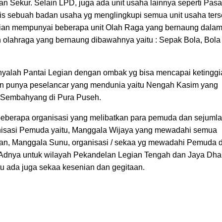
n Sekur. Selain LPD, juga ada unit usaha lainnya seperti Pasa
tis sebuah badan usaha yg menglingkupi semua unit usaha ters
gian mempunyai beberapa unit Olah Raga yang bernaung dala
 olahraga yang bernaung dibawahnya yaitu : Sepak Bola, Bola
anyalah Pantai Legian dengan ombak yg bisa mencapai ketinggi
an punya peselancar yang mendunia yaitu Nengah Kasim yang
 Sembahyang di Pura Puseh.
 beberapa organisasi yang melibatkan para pemuda dan sejuml
nisasi Pemuda yaitu, Manggala Wijaya yang mewadahi semua
an, Manggala Sunu, organisasi / sekaa yg mewadahi Pemuda 
a Adnya untuk wilayah Pekandelan Legian Tengah dan Jaya Dh
tu ada juga sekaa kesenian dan gegitaan.