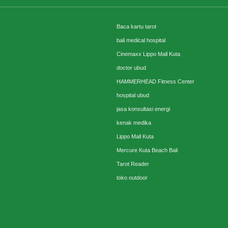
Baca kartu tarot
bali medical hospital
Cinemaxx Lippo Mall Kuta
doctor ubud
HAMMERHEAD Fitness Center
hospital ubud
jasa konsultasi energi
kenak medika
Lippo Mall Kuta
Mercure Kuta Beach Bali
Tarot Reader
toko outdoor