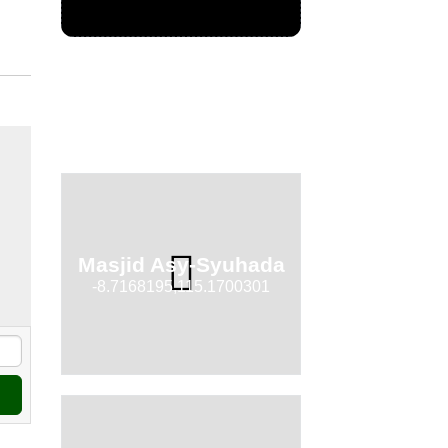
Masjid Asy-Syuhada
-8.7168195,115.1700301