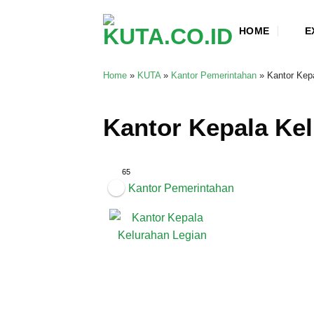
Skip
to
HOME
E
content
Home
»
KUTA
»
Kantor Pemerintahan
»
Kantor Kep
Kantor Kepala Ke
65
Kantor Pemerintahan