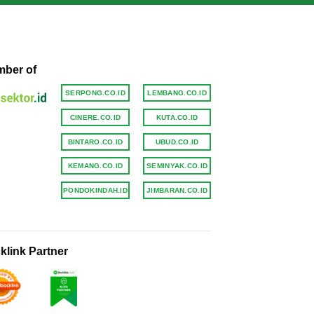
ber of
SERPONG.CO.ID
LEMBANG.CO.ID
CINERE.CO.ID
KUTA.CO.ID
BINTARO.CO.ID
UBUD.CO.ID
KEMANG.CO.ID
SEMINYAK.CO.ID
PONDOKINDAH.ID
JIMBARAN.CO.ID
klink Partner