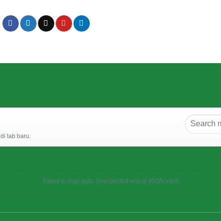
i tab baru.
Failed to load data: Unexpected end of JSON input