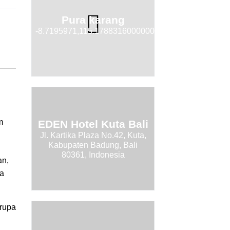
Pura karang
-8.7195971,115.17883160000001
m
EDEN Hotel Kuta Bali
Jl. Kartika Plaza No.42, Kuta,
Kabupaten Badung, Bali
80361, Indonesia
an,
ea
rupa