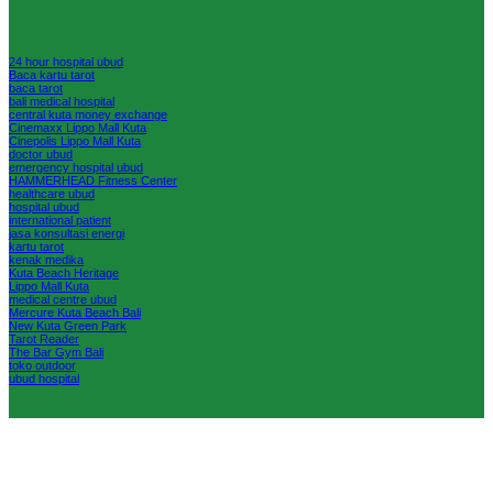
24 hour hospital ubud
Baca kartu tarot
baca tarot
bali medical hospital
central kuta money exchange
Cinemaxx Lippo Mall Kuta
Cinepolis Lippo Mall Kuta
doctor ubud
emergency hospital ubud
HAMMERHEAD Fitness Center
healthcare ubud
hospital ubud
international patient
jasa konsultasi energi
kartu tarot
kenak medika
Kuta Beach Heritage
Lippo Mall Kuta
medical centre ubud
Mercure Kuta Beach Bali
New Kuta Green Park
Tarot Reader
The Bar Gym Bali
toko outdoor
ubud hospital