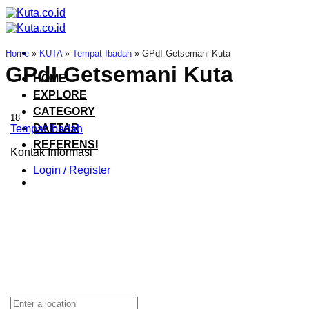
Skip
to
content
Home
»
KUTA
»
Tempat Ibadah
»
GPdI Getsemani Kuta
GPdI Getsemani Kuta
HOME
EXPLORE
CATEGORY
18
DAFTAR
Tempat Ibadah
REFERENSI
Kontak Informasi
Login / Register