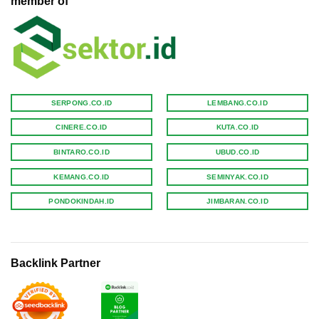
member of
SERPONG.CO.ID
LEMBANG.CO.ID
CINERE.CO.ID
KUTA.CO.ID
BINTARO.CO.ID
UBUD.CO.ID
KEMANG.CO.ID
SEMINYAK.CO.ID
PONDOKINDAH.ID
JIMBARAN.CO.ID
Backlink Partner