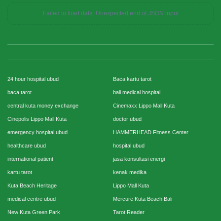
Failed to load data: Unexpected end of JSON input
24 hour hospital ubud
Baca kartu tarot
baca tarot
bali medical hospital
central kuta money exchange
Cinemaxx Lippo Mall Kuta
Cinepolis Lippo Mall Kuta
doctor ubud
emergency hospital ubud
HAMMERHEAD Fitness Center
healthcare ubud
hospital ubud
international patient
jasa konsultasi energi
kartu tarot
kenak medika
Kuta Beach Heritage
Lippo Mall Kuta
medical centre ubud
Mercure Kuta Beach Bali
New Kuta Green Park
Tarot Reader