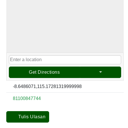
Get Directions
-8.6486071,115.17281319999998
81100847744
Tulis Ulasan