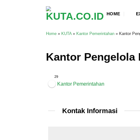
Skip
to
HOME
E
content
Home
»
KUTA
»
Kantor Pemerintahan
»
Kantor Pen
Kantor Pengelola 
29
Kantor Pemerintahan
Kontak Informasi