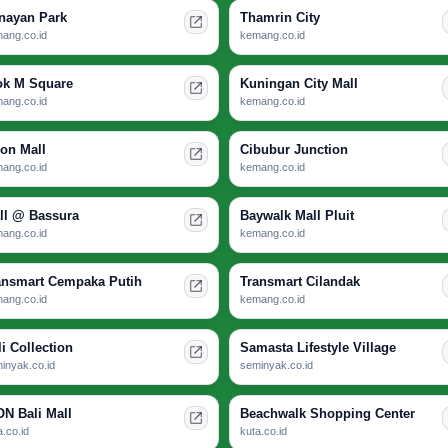
nayan Park
Thamrin City
ang.co.id
kemang.co.id
ok M Square
Kuningan City Mall
ang.co.id
kemang.co.id
ion Mall
Cibubur Junction
ang.co.id
kemang.co.id
ll @ Bassura
Baywalk Mall Pluit
ang.co.id
kemang.co.id
ansmart Cempaka Putih
Transmart Cilandak
ang.co.id
kemang.co.id
li Collection
Samasta Lifestyle Village
inyak.co.id
seminyak.co.id
ON Bali Mall
Beachwalk Shopping Center
a.co.id
kuta.co.id