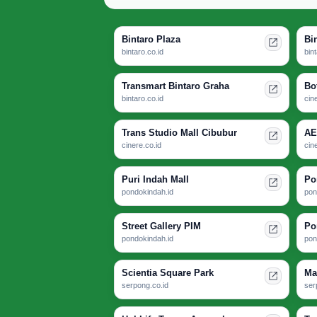
Bintaro Plaza
Bi
bintaro.co.id
bin
Transmart Bintaro Graha
Bo
bintaro.co.id
cin
Trans Studio Mall Cibubur
AE
cinere.co.id
cin
Puri Indah Mall
Po
pondokindah.id
pon
Street Gallery PIM
Po
pondokindah.id
pon
Scientia Square Park
Ma
serpong.co.id
ser