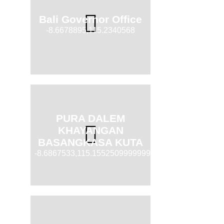
Bali Governor Office
-8.6678895,115.2340568
PURA DALEM
KHAYANGAN
BASANGKASA KUTA
-8.6867533,115.15525099999999