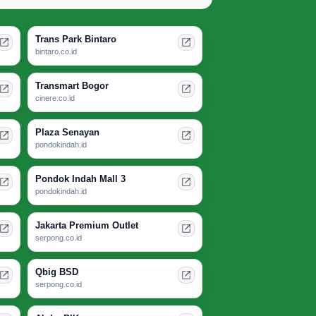
Trans Park Bintaro
bintaro.co.id
Transmart Bogor
cinere.co.id
Plaza Senayan
pondokindah.id
Pondok Indah Mall 3
pondokindah.id
Jakarta Premium Outlet
serpong.co.id
Qbig BSD
serpong.co.id