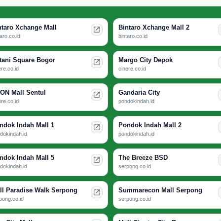
ntaro Xchange Mall
Bintaro Xchange Mall 2
taro.co.id
bintaro.co.id
tani Square Bogor
Margo City Depok
ere.co.id
cinere.co.id
ON Mall Sentul
Gandaria City
ere.co.id
pondokindah.id
ndok Indah Mall 1
Pondok Indah Mall 2
dokindah.id
pondokindah.id
ndok Indah Mall 5
The Breeze BSD
dokindah.id
serpong.co.id
ll Paradise Walk Serpong
Summarecon Mall Serpong
pong.co.id
serpong.co.id