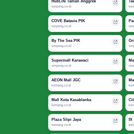
HubLife Taman Anggrek
Ta
serpong.co.id
ser
COVE Batavia PIK
Pa
serpong.co.id
ser
By The Sea PIK
Or
serpong.co.id
ser
Supermall Karawaci
Ma
serpong.co.id
ser
AEON Mall JGC
Ma
kemang.co.id
kem
Mall Kota Kasablanka
Ci
kemang.co.id
kem
Plaza Slipi Jaya
fX
kemang.co.id
kem