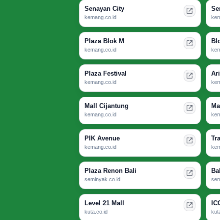
Senayan City
Se
kemang.co.id
kem
Plaza Blok M
Bl
kemang.co.id
kem
Plaza Festival
Ar
kemang.co.id
kem
Mall Cijantung
Ma
kemang.co.id
kem
PIK Avenue
Tr
kemang.co.id
kem
Plaza Renon Bali
Ba
seminyak.co.id
sem
Level 21 Mall
IC
kuta.co.id
kut