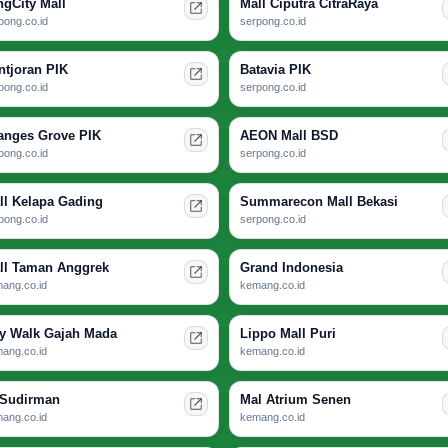
ngCity Mall
Mall Ciputra CitraRaya
pong.co.id
serpong.co.id
ntjoran PIK
Batavia PIK
pong.co.id
serpong.co.id
anges Grove PIK
AEON Mall BSD
pong.co.id
serpong.co.id
ll Kelapa Gading
Summarecon Mall Bekasi
pong.co.id
serpong.co.id
ll Taman Anggrek
Grand Indonesia
ang.co.id
kemang.co.id
ty Walk Gajah Mada
Lippo Mall Puri
ang.co.id
kemang.co.id
 Sudirman
Mal Atrium Senen
ang.co.id
kemang.co.id