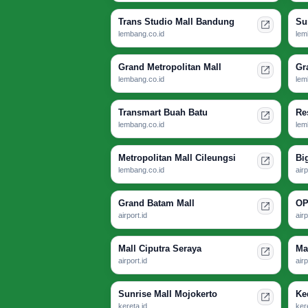
Trans Studio Mall Bandung
Su
lembang.co.id
lem
Grand Metropolitan Mall
Gr
lembang.co.id
lem
Transmart Buah Batu
Re
lembang.co.id
lem
Metropolitan Mall Cileungsi
Bi
lembang.co.id
airp
Grand Batam Mall
OP
airport.id
airp
Mall Ciputra Seraya
Ma
airport.id
airp
Sunrise Mall Mojokerto
Ke
kereta.id
ker