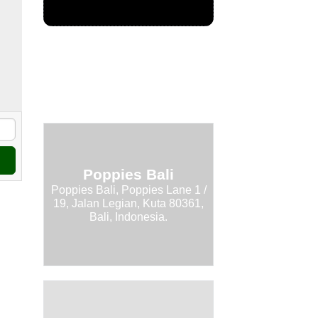
Poppies Bali
Poppies Bali, Poppies Lane 1 /
19, Jalan Legian, Kuta 80361,
Bali, Indonesia.