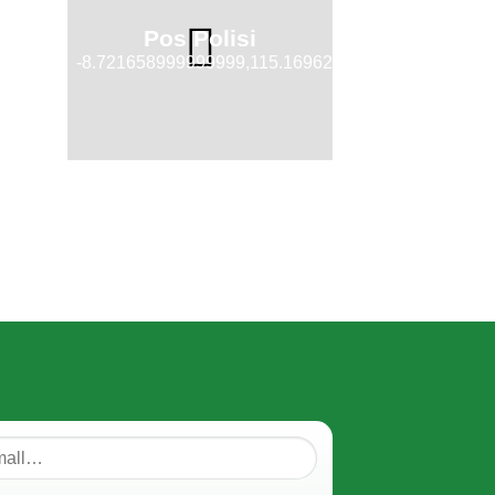
Pos Polisi
-8.721658999999999,115.16962950000001