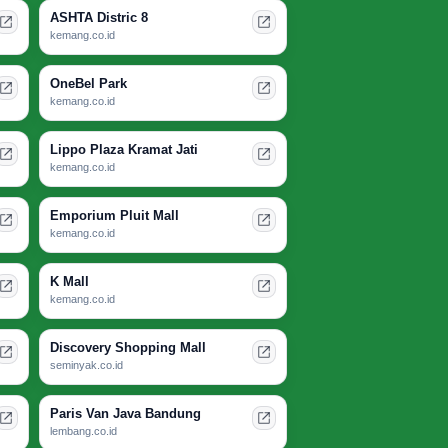
ASHTA Distric 8
kemang.co.id
OneBel Park
kemang.co.id
Lippo Plaza Kramat Jati
kemang.co.id
Emporium Pluit Mall
kemang.co.id
K Mall
kemang.co.id
Discovery Shopping Mall
seminyak.co.id
Paris Van Java Bandung
lembang.co.id