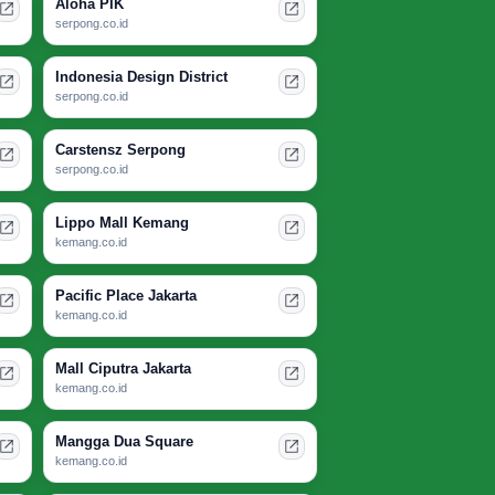
Aloha PIK
serpong.co.id
Indonesia Design District
serpong.co.id
Carstensz Serpong
serpong.co.id
Lippo Mall Kemang
kemang.co.id
Pacific Place Jakarta
kemang.co.id
Mall Ciputra Jakarta
kemang.co.id
Mangga Dua Square
kemang.co.id