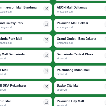
mmarecon Mall Bandung
AEON Mall Deltamas
bang.co.id
lembang.co.id
and Galaxy Park
Pakuwon Mall Bekasi
bang.co.id
lembang.co.id
sinda Park Mall
Grand Outlet - East Jakarta
bang.co.id
lembang.co.id
g Mall Samarinda
Samarinda Central Plaza
ort.id
airport.id
I Mall
Palembang Indah Mall
ort.id
airport.id
ll SKA Pekanbaru
Basko City Mall
ort.id
airport.id
diri Mall
Pakuwon City Mall
eta.id
kereta.id