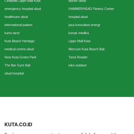
Cinepolis Lippo Mall Kuta
doctor ubud
emergency hospital ubud
HAMMERHEAD Fitness Center
healthcare ubud
hospital ubud
international patient
jasa konsultasi energi
kartu tarot
kenak medika
Kuta Beach Heritage
Lippo Mall Kuta
medical centre ubud
Mercure Kuta Beach Bali
New Kuta Green Park
Tarot Reader
The Bar Gym Bali
toko outdoor
ubud hospital
KUTA.CO.ID