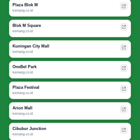
Plaza Blok M
kemang.co.id
Blok M Square
kemang.co.id
Kuningan City Mall
kemang.co.id
OneBel Park
kemang.co.id
Plaza Festival
kemang.co.id
Arion Mall
kemang.co.id
Cibubur Junction
kemang.co.id