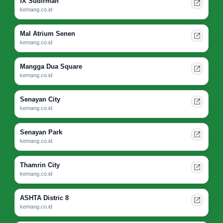
fX Sudirman
kemang.co.id
Mal Atrium Senen
kemang.co.id
Mangga Dua Square
kemang.co.id
Senayan City
kemang.co.id
Senayan Park
kemang.co.id
Thamrin City
kemang.co.id
ASHTA Distric 8
kemang.co.id