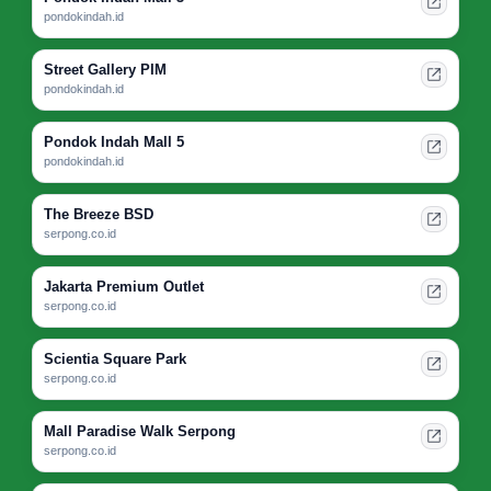
pondokindah.id
Street Gallery PIM
pondokindah.id
Pondok Indah Mall 5
pondokindah.id
The Breeze BSD
serpong.co.id
Jakarta Premium Outlet
serpong.co.id
Scientia Square Park
serpong.co.id
Mall Paradise Walk Serpong
serpong.co.id