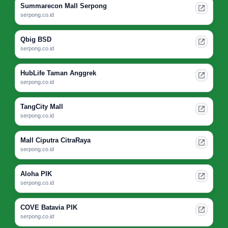
Summarecon Mall Serpong
serpong.co.id
Qbig BSD
serpong.co.id
HubLife Taman Anggrek
serpong.co.id
TangCity Mall
serpong.co.id
Mall Ciputra CitraRaya
serpong.co.id
Aloha PIK
serpong.co.id
COVE Batavia PIK
serpong.co.id