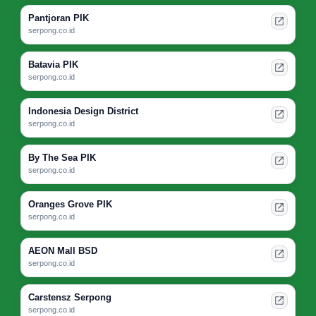
Pantjoran PIK
serpong.co.id
Batavia PIK
serpong.co.id
Indonesia Design District
serpong.co.id
By The Sea PIK
serpong.co.id
Oranges Grove PIK
serpong.co.id
AEON Mall BSD
serpong.co.id
Carstensz Serpong
serpong.co.id