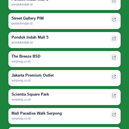
pondokindah.id
Street Gallery PIM
pondokindah.id
Pondok Indah Mall 5
pondokindah.id
The Breeze BSD
serpong.co.id
Jakarta Premium Outlet
serpong.co.id
Scientia Square Park
serpong.co.id
Mall Paradise Walk Serpong
serpong.co.id