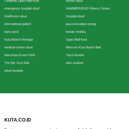
Cinepolis Lippo Mall Kuta
doctor ubud
emergency hospital ubud
HAMMERHEAD Fitness Center
healthcare ubud
hospital ubud
international patient
jasa konsultasi energi
kartu tarot
kenak medika
Kuta Beach Heritage
Lippo Mall Kuta
medical centre ubud
Mercure Kuta Beach Bali
New Kuta Green Park
Tarot Reader
The Bar Gym Bali
toko outdoor
ubud hospital
KUTA.CO.ID