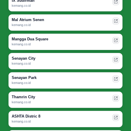
fX Sudirman
kemang.co.id
Mal Atrium Senen
kemang.co.id
Mangga Dua Square
kemang.co.id
Senayan City
kemang.co.id
Senayan Park
kemang.co.id
Thamrin City
kemang.co.id
ASHTA Distric 8
kemang.co.id