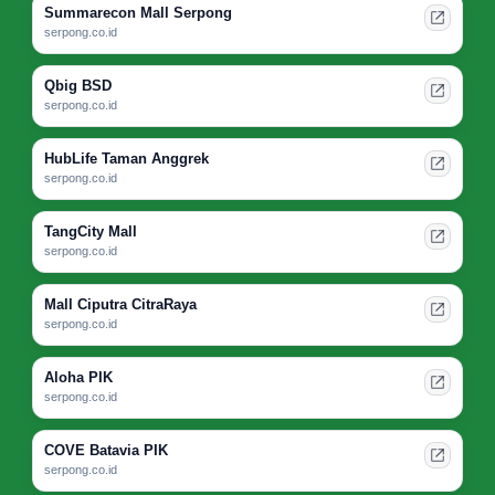
Summarecon Mall Serpong
serpong.co.id
Qbig BSD
serpong.co.id
HubLife Taman Anggrek
serpong.co.id
TangCity Mall
serpong.co.id
Mall Ciputra CitraRaya
serpong.co.id
Aloha PIK
serpong.co.id
COVE Batavia PIK
serpong.co.id