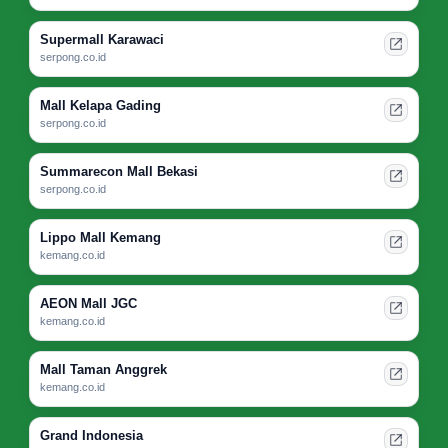
Supermall Karawaci
serpong.co.id
Mall Kelapa Gading
serpong.co.id
Summarecon Mall Bekasi
serpong.co.id
Lippo Mall Kemang
kemang.co.id
AEON Mall JGC
kemang.co.id
Mall Taman Anggrek
kemang.co.id
Grand Indonesia