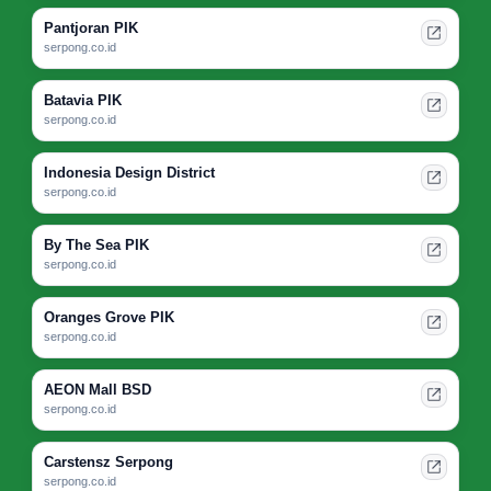
Pantjoran PIK
serpong.co.id
Batavia PIK
serpong.co.id
Indonesia Design District
serpong.co.id
By The Sea PIK
serpong.co.id
Oranges Grove PIK
serpong.co.id
AEON Mall BSD
serpong.co.id
Carstensz Serpong
serpong.co.id