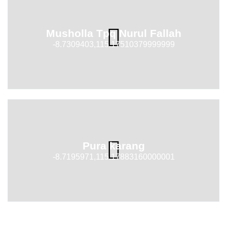
Musholla Tpq Nurul Fallah
-8.7309403,115.17510379999999
Pura karang
-8.7195971,115.17883160000001