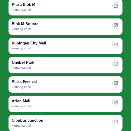
Plaza Blok M
kemang.co.id
Blok M Square
kemang.co.id
Kuningan City Mall
kemang.co.id
OneBel Park
kemang.co.id
Plaza Festival
kemang.co.id
Arion Mall
kemang.co.id
Cibubur Junction
kemang.co.id