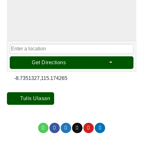
Get Directions
-8.7351327,115.174265
Tulis Ulasan