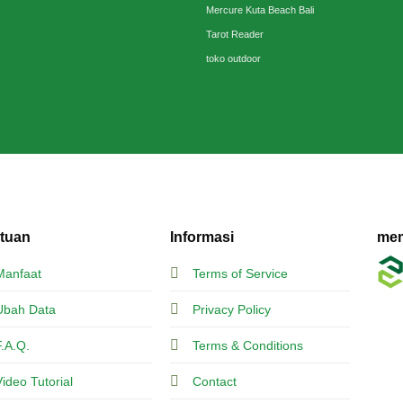
Mercure Kuta Beach Bali
Tarot Reader
toko outdoor
tuan
Informasi
mem
Manfaat
Terms of Service
Ubah Data
Privacy Policy
F.A.Q.
Terms & Conditions
Video Tutorial
Contact