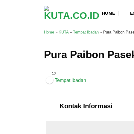
Skip
to
HOME
E
content
Home
»
KUTA
»
Tempat Ibadah
»
Pura Paibon Pase
Pura Paibon Pase
13
Tempat Ibadah
Kontak Informasi