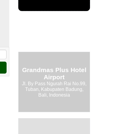
Grandmas Plus Hotel
Airport
Jl. By Pass Ngurah Rai No.99,
Tuban, Kabupaten Badung,
Bali, Indonesia