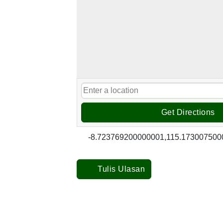
Get Directions
-8.723769200000001,115.173007500
Tulis Ulasan