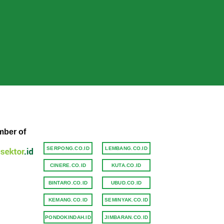
ber of
SERPONG.CO.ID
LEMBANG.CO.ID
CINERE.CO.ID
KUTA.CO.ID
BINTARO.CO.ID
UBUD.CO.ID
KEMANG.CO.ID
SEMINYAK.CO.ID
PONDOKINDAH.ID
JIMBARAN.CO.ID