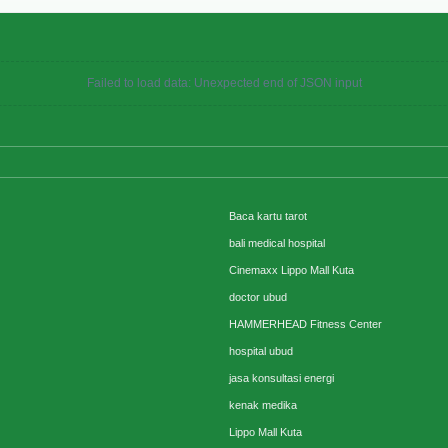
Failed to load data: Unexpected end of JSON input
Baca kartu tarot
bali medical hospital
Cinemaxx Lippo Mall Kuta
doctor ubud
HAMMERHEAD Fitness Center
hospital ubud
jasa konsultasi energi
kenak medika
Lippo Mall Kuta