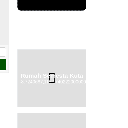
Rumah Semesta Kuta
-8.7240687,115.17402220000001