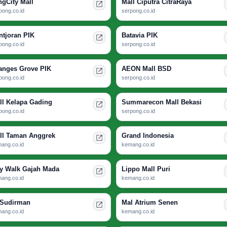
ngCity Mall
Mall Ciputra CitraRaya
pong.co.id
serpong.co.id
ntjoran PIK
Batavia PIK
pong.co.id
serpong.co.id
anges Grove PIK
AEON Mall BSD
pong.co.id
serpong.co.id
ll Kelapa Gading
Summarecon Mall Bekasi
pong.co.id
serpong.co.id
ll Taman Anggrek
Grand Indonesia
ang.co.id
kemang.co.id
ty Walk Gajah Mada
Lippo Mall Puri
ang.co.id
kemang.co.id
 Sudirman
Mal Atrium Senen
ang.co.id
kemang.co.id