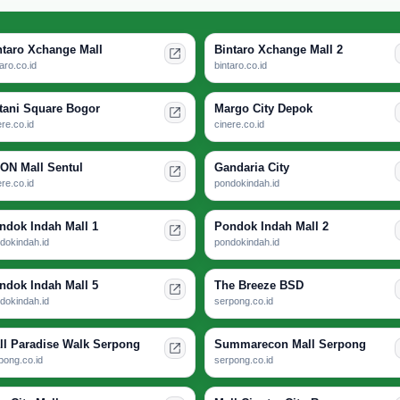
ntaro Xchange Mall
Bintaro Xchange Mall 2
taro.co.id
bintaro.co.id
tani Square Bogor
Margo City Depok
ere.co.id
cinere.co.id
ON Mall Sentul
Gandaria City
ere.co.id
pondokindah.id
ndok Indah Mall 1
Pondok Indah Mall 2
dokindah.id
pondokindah.id
ndok Indah Mall 5
The Breeze BSD
dokindah.id
serpong.co.id
ll Paradise Walk Serpong
Summarecon Mall Serpong
pong.co.id
serpong.co.id