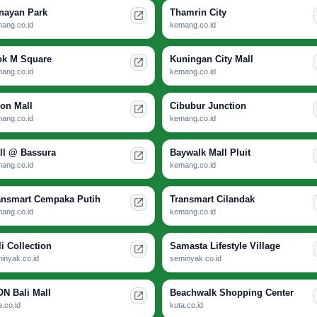
nayan Park
Thamrin City
ang.co.id
kemang.co.id
ok M Square
Kuningan City Mall
ang.co.id
kemang.co.id
ion Mall
Cibubur Junction
ang.co.id
kemang.co.id
ll @ Bassura
Baywalk Mall Pluit
ang.co.id
kemang.co.id
ansmart Cempaka Putih
Transmart Cilandak
ang.co.id
kemang.co.id
li Collection
Samasta Lifestyle Village
inyak.co.id
seminyak.co.id
ON Bali Mall
Beachwalk Shopping Center
a.co.id
kuta.co.id