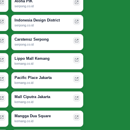
Aloha PIK
serpong.co.id
Indonesia Design District
serpong.co.id
Carstensz Serpong
serpong.co.id
Lippo Mall Kemang
kemang.co.id
Pacific Place Jakarta
kemang.co.id
Mall Ciputra Jakarta
kemang.co.id
Mangga Dua Square
kemang.co.id