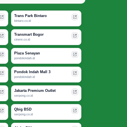
Trans Park Bintaro
bintaro.co.id
Transmart Bogor
cinere.co.id
Plaza Senayan
pondokindah.id
Pondok Indah Mall 3
pondokindah.id
Jakarta Premium Outlet
serpong.co.id
Qbig BSD
serpong.co.id