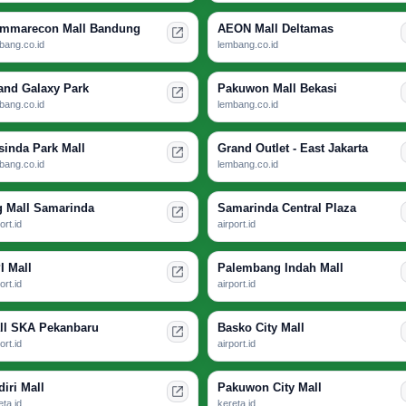
mmarecon Mall Bandung
AEON Mall Deltamas
bang.co.id
lembang.co.id
and Galaxy Park
Pakuwon Mall Bekasi
bang.co.id
lembang.co.id
sinda Park Mall
Grand Outlet - East Jakarta
bang.co.id
lembang.co.id
g Mall Samarinda
Samarinda Central Plaza
ort.id
airport.id
I Mall
Palembang Indah Mall
ort.id
airport.id
ll SKA Pekanbaru
Basko City Mall
ort.id
airport.id
diri Mall
Pakuwon City Mall
eta.id
kereta.id