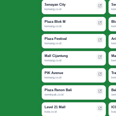
Senayan City
Se
kemang.co.id
kem
Plaza Blok M
Bl
kemang.co.id
kem
Plaza Festival
Ar
kemang.co.id
kem
Mall Cijantung
Ma
kemang.co.id
kem
PIK Avenue
Tr
kemang.co.id
kem
Plaza Renon Bali
Ba
seminyak.co.id
sem
Level 21 Mall
IC
kuta.co.id
kut