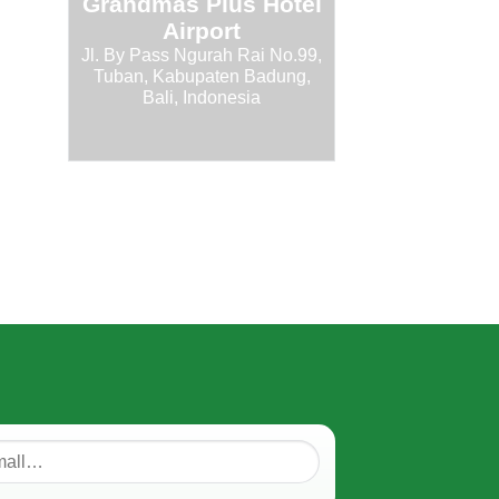
Grandmas Plus Hotel
Airport
Jl. By Pass Ngurah Rai No.99,
Tuban, Kabupaten Badung,
Bali, Indonesia