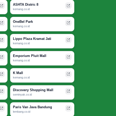
ASHTA Distric 8
kemang.co.id
OneBel Park
kemang.co.id
Lippo Plaza Kramat Jati
kemang.co.id
Emporium Pluit Mall
kemang.co.id
K Mall
kemang.co.id
Discovery Shopping Mall
seminyak.co.id
Paris Van Java Bandung
lembang.co.id