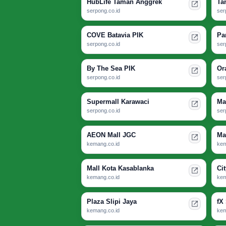
HubLife Taman Anggrek
Ta
serpong.co.id
ser
COVE Batavia PIK
Pa
serpong.co.id
ser
By The Sea PIK
Or
serpong.co.id
ser
Supermall Karawaci
Ma
serpong.co.id
ser
AEON Mall JGC
Ma
kemang.co.id
kem
Mall Kota Kasablanka
Ci
kemang.co.id
kem
Plaza Slipi Jaya
fX
kemang.co.id
kem