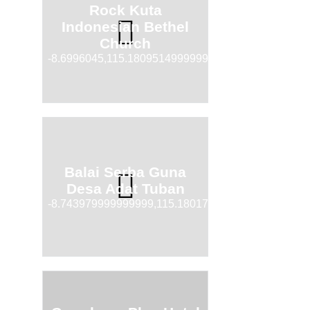
Rock Kuta
Indonesian Bethel
Church
-8.6996045,115.18095149999999
Balai Serba Guna
Desa Adat Tuban
-8.743979999999999,115.1801746