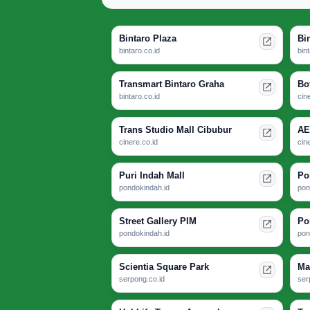
Bintaro Plaza
Bi
bintaro.co.id
bin
Transmart Bintaro Graha
Bo
bintaro.co.id
cin
Trans Studio Mall Cibubur
AE
cinere.co.id
cin
Puri Indah Mall
Po
pondokindah.id
pon
Street Gallery PIM
Po
pondokindah.id
pon
Scientia Square Park
Ma
serpong.co.id
ser