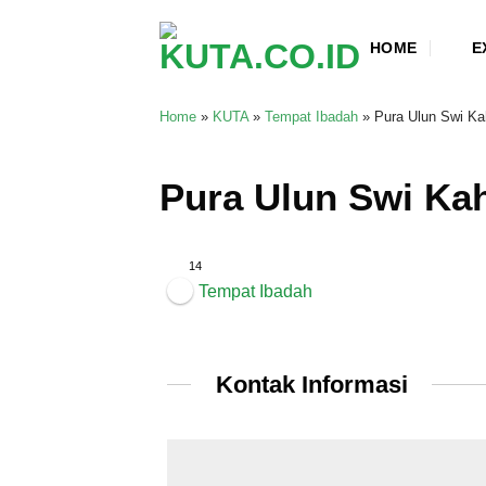
Skip
to
HOME
E
content
Home
»
KUTA
»
Tempat Ibadah
»
Pura Ulun Swi K
Pura Ulun Swi Ka
14
Tempat Ibadah
Kontak Informasi