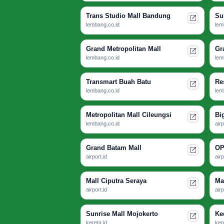
Trans Studio Mall Bandung
Su
lembang.co.id
lem
Grand Metropolitan Mall
Gr
lembang.co.id
lem
Transmart Buah Batu
Re
lembang.co.id
lem
Metropolitan Mall Cileungsi
Bi
lembang.co.id
airp
Grand Batam Mall
OP
airport.id
airp
Mall Ciputra Seraya
Ma
airport.id
airp
Sunrise Mall Mojokerto
Ke
kereta.id
ker