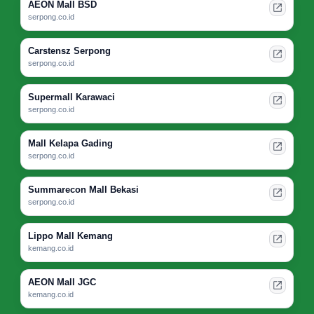
AEON Mall BSD
serpong.co.id
Carstensz Serpong
serpong.co.id
Supermall Karawaci
serpong.co.id
Mall Kelapa Gading
serpong.co.id
Summarecon Mall Bekasi
serpong.co.id
Lippo Mall Kemang
kemang.co.id
AEON Mall JGC
kemang.co.id