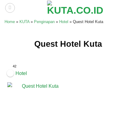
Skip
to
content
Home
»
KUTA
»
Penginapan
»
Hotel
»
Quest Hotel Kuta
Quest Hotel Kuta
42
Hotel