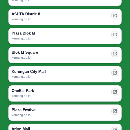
kemang.co.id
ASHTA Distric 8
kemang.co.id
Plaza Blok M
kemang.co.id
Blok M Square
kemang.co.id
Kuningan City Mall
kemang.co.id
OneBel Park
kemang.co.id
Plaza Festival
kemang.co.id
Arion Mall