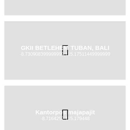
GKII BETLEHEM TUBAN, BALI
-8.730908399999999,115.17511449999999
Kantorpos majapajit
-8.7164252,115.179448