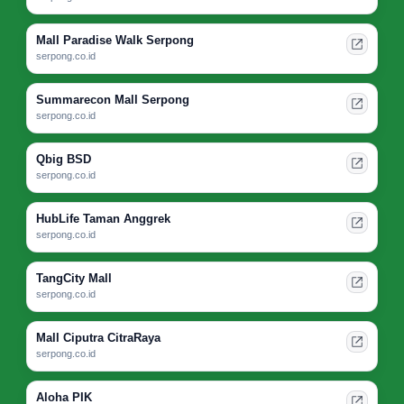
Mall Paradise Walk Serpong
serpong.co.id
Summarecon Mall Serpong
serpong.co.id
Qbig BSD
serpong.co.id
HubLife Taman Anggrek
serpong.co.id
TangCity Mall
serpong.co.id
Mall Ciputra CitraRaya
serpong.co.id
Aloha PIK