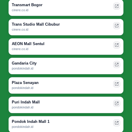
Transmart Bogor
cinere.co.id
Trans Studio Mall Cibubur
cinere.co.id
AEON Mall Sentul
cinere.co.id
Gandaria City
pondokindah.id
Plaza Senayan
pondokindah.id
Puri Indah Mall
pondokindah.id
Pondok Indah Mall 1
pondokindah.id