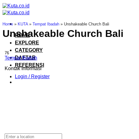
Skip
to
content
Home
»
KUTA
»
Tempat Ibadah
»
Unshakeable Church Bali
Unshakeable Church Bali
HOME
EXPLORE
CATEGORY
76
DAFTAR
Tempat Ibadah
REFERENSI
Kontak Informasi
Login / Register