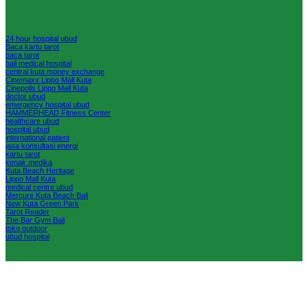
24 hour hospital ubud
Baca kartu tarot
baca tarot
bali medical hospital
central kuta money exchange
Cinemaxx Lippo Mall Kuta
Cinepolis Lippo Mall Kuta
doctor ubud
emergency hospital ubud
HAMMERHEAD Fitness Center
healthcare ubud
hospital ubud
international patient
jasa konsultasi energi
kartu tarot
kenak medika
Kuta Beach Heritage
Lippo Mall Kuta
medical centre ubud
Mercure Kuta Beach Bali
New Kuta Green Park
Tarot Reader
The Bar Gym Bali
toko outdoor
ubud hospital