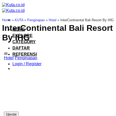
Skip
to
content
Home
»
KUTA
»
Penginapan
»
Hotel
»
InterContinental Bali Resort By IHG
InterContinental Bali Resort
HOME
By IHG
EXPLORE
CATEGORY
DAFTAR
48
REFERENSI
Hotel
Penginapan
Login / Register
Upvote