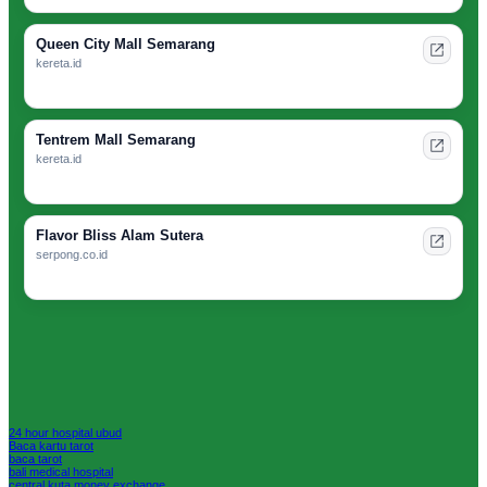
Queen City Mall Semarang
kereta.id
Tentrem Mall Semarang
kereta.id
Flavor Bliss Alam Sutera
serpong.co.id
24 hour hospital ubud
Baca kartu tarot
baca tarot
bali medical hospital
central kuta money exchange