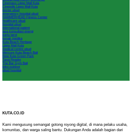
Cinemaxx Lippo Mall Kuta
Cinepolis Lippo Mall Kuta
doctor ubud
emergency hospital ubud
HAMMERHEAD Fitness Center
healthcare ubud
hospital ubud
international patient
jasa konsultasi energi
kartu tarot
kenak medika
Kuta Beach Heritage
Lippo Mall Kuta
medical centre ubud
Mercure Kuta Beach Bali
New Kuta Green Park
Tarot Reader
The Bar Gym Bali
toko outdoor
ubud hospital
KUTA.CO.ID
Kami mengusung semangat gotong royong digital, di mana pelaku usaha,
komunitas, dan warga saling bantu. Dukungan Anda adalah bagian dari