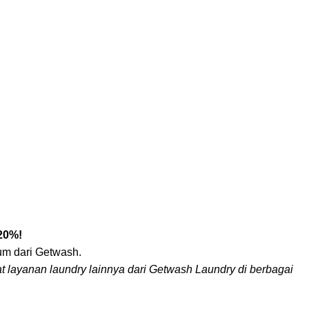
20%!
um dari Getwash.
at layanan laundry lainnya dari Getwash Laundry di berbagai