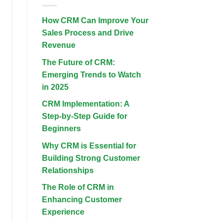
2025
Best
Hotels
in
How CRM Can Improve Your
Kuta
and
Sales Process and Drive
Seminyak:
Your
Revenue
Ultimate
Guide
The Future of CRM:
Emerging Trends to Watch
in 2025
CRM Implementation: A
Step-by-Step Guide for
Beginners
Why CRM is Essential for
Building Strong Customer
Relationships
The Role of CRM in
Enhancing Customer
Experience