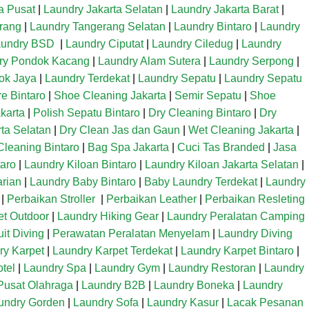
a Pusat
|
Laundry Jakarta Selatan
|
Laundry Jakarta Barat
|
rang
|
Laundry Tangerang Selatan
|
Laundry Bintaro
|
Laundry
aundry BSD
|
Laundry Ciputat
|
Laundry Ciledug
|
Laundry
ry Pondok Kacang
|
Laundry Alam Sutera
|
Laundry Serpong
|
ok Jaya
|
Laundry Terdekat
|
Laundry Sepatu
|
Laundry Sepatu
e Bintaro
|
Shoe Cleaning Jakarta
|
Semir Sepatu
|
Shoe
karta
|
Polish Sepatu Bintaro
|
Dry Cleaning Bintaro
|
Dry
ta Selatan
|
Dry Clean Jas dan Gaun
|
Wet Cleaning Jakarta
|
Cleaning Bintaro
|
Bag Spa Jakarta
|
Cuci Tas Branded
|
Jasa
aro
|
Laundry Kiloan Bintaro
|
Laundry Kiloan Jakarta Selatan
|
arian
|
Laundry Baby Bintaro
|
Baby Laundry Terdekat
|
Laundry
|
Perbaikan Stroller
|
Perbaikan Leather
|
Perbaikan Resleting
et Outdoor
|
Laundry Hiking Gear
|
Laundry Peralatan Camping
it Diving
|
Perawatan Peralatan Menyelam
|
Laundry Diving
ry Karpet
|
Laundry Karpet Terdekat
|
Laundry Karpet Bintaro
|
tel
|
Laundry Spa
|
Laundry Gym
|
Laundry Restoran
|
Laundry
Pusat Olahraga
|
Laundry B2B
|
Laundry Boneka
|
Laundry
undry Gorden
|
Laundry Sofa
|
Laundry Kasur
|
Lacak Pesanan