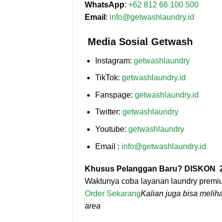
WhatsApp
:
+62 812 66 100 500
Email
:
info@getwashlaundry.id
Media Sosial Getwash
Instagram:
getwashlaundry
TikTok:
getwashlaundry.id
Fanspage:
getwashlaundry.id
Twitter:
getwashlaundry
Youtube:
getwashlaundry
Email :
info@getwashlaundry.id
Khusus Pelanggan Baru? DISKON 
Waktunya coba layanan laundry premi
Order Sekarang
Kalian juga bisa melih
area