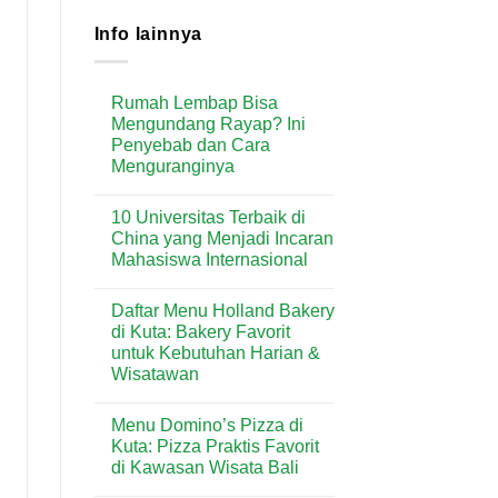
Info lainnya
Rumah Lembap Bisa
Mengundang Rayap? Ini
Penyebab dan Cara
Menguranginya
No
Comments
10 Universitas Terbaik di
on
Rumah
China yang Menjadi Incaran
Lembap
Mahasiswa Internasional
Bisa
Mengundang
No
Rayap?
Comments
Ini
Daftar Menu Holland Bakery
on
Penyebab
10
di Kuta: Bakery Favorit
dan
Universitas
Cara
untuk Kebutuhan Harian &
Terbaik
Menguranginya
di
Wisatawan
China
yang
No
Menjadi
Comments
Menu Domino’s Pizza di
on
Incaran
Daftar
Mahasiswa
Kuta: Pizza Praktis Favorit
Menu
Internasional
di Kawasan Wisata Bali
Holland
Bakery
No
di