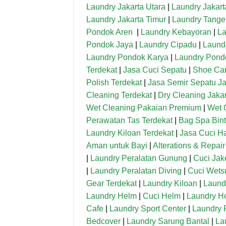
Laundry Jakarta Utara
|
Laundry Jakart
Laundry Jakarta Timur
|
Laundry Tange
Pondok Aren
|
Laundry Kebayoran
|
L
Pondok Jaya
|
Laundry Cipadu
|
Laund
Laundry Pondok Karya
|
Laundry Pond
Terdekat
|
Jasa Cuci Sepatu
|
Shoe Car
Polish Terdekat
|
Jasa Semir Sepatu Ja
Cleaning Terdekat
|
Dry Cleaning Jakar
Wet Cleaning Pakaian Premium
|
Wet 
Perawatan Tas Terdekat
|
Bag Spa Bint
Laundry Kiloan Terdekat
|
Jasa Cuci H
Aman untuk Bayi
|
Alterations & Repair
|
Laundry Peralatan Gunung
|
Cuci Jak
|
Laundry Peralatan Diving
|
Cuci Wetsu
Gear Terdekat
|
Laundry Kiloan
|
Laund
Laundry Helm
|
Cuci Helm
|
Laundry Ho
Cafe
|
Laundry Sport Center
|
Laundry 
Bedcover
|
Laundry Sarung Bantal
|
La