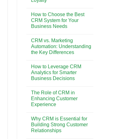
Loyalty
Pesona
Wisata
No
dan
Comments
Gaya
How to Choose the Best
on
Hidup
The
CRM System for Your
di
Impact
Bali
Business Needs
of
CRM
No
on
Comments
Customer
CRM vs. Marketing
on
Retention
How
Automation: Understanding
and
to
Loyalty
the Key Differences
Choose
the
No
Best
Comments
CRM
How to Leverage CRM
on
System
CRM
Analytics for Smarter
for
vs.
Your
Business Decisions
Marketing
Business
Automation:
Needs
No
Understanding
Comments
the
The Role of CRM in
on
Key
How
Enhancing Customer
Differences
to
Experience
Leverage
CRM
No
Analytics
Comments
for
Why CRM is Essential for
on
Smarter
The
Building Strong Customer
Business
Role
Decisions
Relationships
of
CRM
No
in