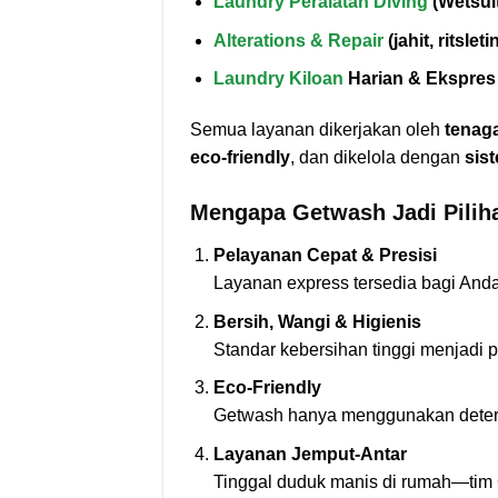
Laundry Peralatan Diving
(Wetsuit
Alterations & Repair
(jahit, ritsleti
Laundry Kiloan
Harian & Ekspres
Semua layanan dikerjakan oleh
tenag
eco-friendly
, dan dikelola dengan
sis
Mengapa Getwash Jadi Pilih
Pelayanan Cepat & Presisi
Layanan express tersedia bagi Anda
Bersih, Wangi & Higienis
Standar kebersihan tinggi menjadi 
Eco-Friendly
Getwash hanya menggunakan deterje
Layanan Jemput-Antar
Tinggal duduk manis di rumah—tim