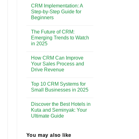
Comments
Enhancing
CRM Implementation: A
on
Customer
Why
Step-by-Step Guide for
Experience
CRM
Beginners
is
Essential
No
for
Comments
Building
The Future of CRM:
on
Strong
CRM
Emerging Trends to Watch
Customer
Implementation:
Relationships
in 2025
A
Step-
No
by-
Comments
Step
How CRM Can Improve
on
Guide
The
Your Sales Process and
for
Future
Beginners
Drive Revenue
of
CRM:
No
Emerging
Comments
Trends
Top 10 CRM Systems for
on
to
How
Small Businesses in 2025
Watch
CRM
in
Can
No
2025
Improve
Comments
Discover the Best Hotels in
Your
on
Sales
Top
Kuta and Seminyak: Your
Process
10
Ultimate Guide
and
CRM
Drive
Systems
No
Revenue
for
Comments
Small
on
Businesses
Discover
You may also like
in
the