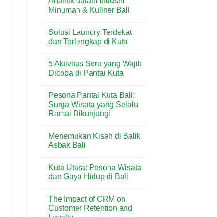
Analitik dalam Industri
Tenant
&
Minuman & Kuliner Bali
di
Lifestyle
Beachwalk
Modern
No
Shopping
di
Comments
Center:
Sanur
Solusi Laundry Terdekat
on
Panduan
Penggunaan
dan Terlengkap di Kuta
Lengkap
Timbangan
Toko
Analitik
No
&
dalam
Comments
Lifestyle
5 Aktivitas Seru yang Wajib
Industri
on
di
Minuman
Solusi
Dicoba di Pantai Kuta
Kuta
&
Laundry
Bali
Kuliner
Terdekat
No
Bali
dan
Comments
Pesona Pantai Kuta Bali:
Terlengkap
on
di
5
Surga Wisata yang Selalu
Kuta
Aktivitas
Ramai Dikunjungi
Seru
yang
No
Wajib
Comments
Dicoba
Menemukan Kisah di Balik
on
di
Pesona
Asbak Bali
Pantai
Pantai
Kuta
Kuta
No
Bali:
Comments
Kuta Utara: Pesona Wisata
Surga
on
Wisata
Menemukan
dan Gaya Hidup di Bali
yang
Kisah
Selalu
di
No
Ramai
Balik
Comments
The Impact of CRM on
Dikunjungi
Asbak
on
Bali
Kuta
Customer Retention and
Utara: