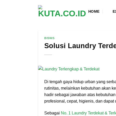
Skip
to
HOME
E
content
BISNIS
Solusi Laundry Terde
Di tengah gaya hidup urban yang serb
rutinitas, melainkan kebutuhan akan k
hadir sebagai jawaban atas kebutuha
profesional, cepat, higienis, dan dapat
Sebagai
No. 1 Laundry Terdekat & Ter