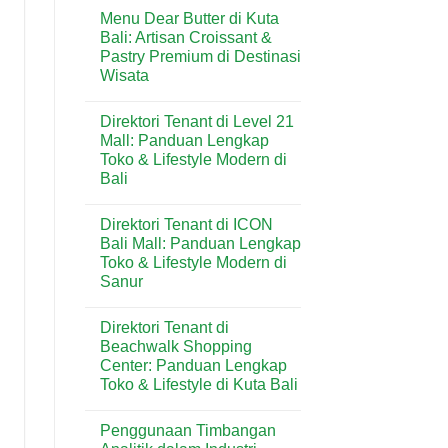
Comments
Kuta:
Menu Dear Butter di Kuta
on
Bakery
Menu
Bali: Artisan Croissant &
Favorit
Domino’s
untuk
Pastry Premium di Destinasi
Pizza
Kebutuhan
di
Wisata
Harian
Kuta:
&
Pizza
No
Wisatawan
Praktis
Comments
Direktori Tenant di Level 21
on
Favorit
Menu
di
Mall: Panduan Lengkap
Dear
Kawasan
Toko & Lifestyle Modern di
Butter
Wisata
di
Bali
Bali
Kuta
Bali:
No
Artisan
Comments
Direktori Tenant di ICON
on
Croissant
Direktori
&
Bali Mall: Panduan Lengkap
Tenant
Pastry
Toko & Lifestyle Modern di
di
Premium
Level
di
Sanur
21
Destinasi
Mall:
No
Wisata
Panduan
Comments
Direktori Tenant di
on
Lengkap
Direktori
Toko
Beachwalk Shopping
Tenant
&
Center: Panduan Lengkap
di
Lifestyle
ICON
Modern
Toko & Lifestyle di Kuta Bali
Bali
di
Mall:
No
Bali
Panduan
Comments
Penggunaan Timbangan
on
Lengkap
Direktori
Toko