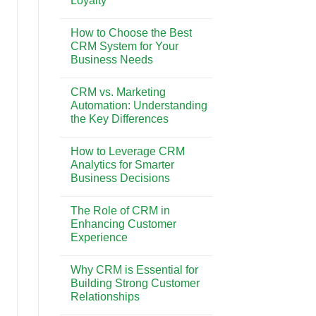
Loyalty
Pesona
Wisata
No
dan
Comments
Gaya
How to Choose the Best
on
Hidup
The
CRM System for Your
di
Impact
Bali
Business Needs
of
CRM
No
on
Comments
Customer
CRM vs. Marketing
on
Retention
How
Automation: Understanding
and
to
Loyalty
the Key Differences
Choose
the
No
Best
Comments
CRM
How to Leverage CRM
on
System
CRM
Analytics for Smarter
for
vs.
Your
Business Decisions
Marketing
Business
Automation:
Needs
No
Understanding
Comments
the
The Role of CRM in
on
Key
How
Enhancing Customer
Differences
to
Experience
Leverage
CRM
No
Analytics
Comments
for
Why CRM is Essential for
on
Smarter
The
Building Strong Customer
Business
Role
Decisions
Relationships
of
CRM
No
in