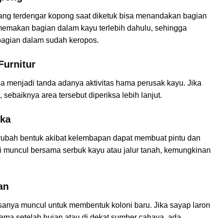
u yang terdengar kopong saat diketuk bisa menandakan bagian
emakan bagian dalam kayu terlebih dahulu, sehingga
bagian dalam sudah keropos.
Furnitur
sa menjadi tanda adanya aktivitas hama perusak kayu. Jika
 sebaiknya area tersebut diperiksa lebih lanjut.
uka
rubah bentuk akibat kelembapan dapat membuat pintu dan
 ini muncul bersama serbuk kayu atau jalur tanah, kemungkinan
an
sanya muncul untuk membentuk koloni baru. Jika sayap laron
tama setelah hujan atau di dekat sumber cahaya, ada