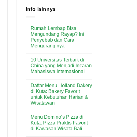
Info lainnya
Rumah Lembap Bisa
Mengundang Rayap? Ini
Penyebab dan Cara
Menguranginya
No
Comments
10 Universitas Terbaik di
on
Rumah
China yang Menjadi Incaran
Lembap
Mahasiswa Internasional
Bisa
Mengundang
No
Rayap?
Comments
Ini
Daftar Menu Holland Bakery
on
Penyebab
10
di Kuta: Bakery Favorit
dan
Universitas
Cara
untuk Kebutuhan Harian &
Terbaik
Menguranginya
di
Wisatawan
China
yang
No
Menjadi
Comments
Menu Domino’s Pizza di
on
Incaran
Daftar
Mahasiswa
Kuta: Pizza Praktis Favorit
Menu
Internasional
di Kawasan Wisata Bali
Holland
Bakery
No
di