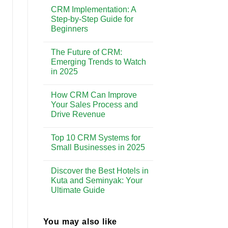
Comments
Enhancing
CRM Implementation: A
on
Customer
Why
Step-by-Step Guide for
Experience
CRM
Beginners
is
Essential
No
for
Comments
Building
The Future of CRM:
on
Strong
CRM
Emerging Trends to Watch
Customer
Implementation:
Relationships
in 2025
A
Step-
No
by-
Comments
Step
How CRM Can Improve
on
Guide
The
Your Sales Process and
for
Future
Beginners
Drive Revenue
of
CRM:
No
Emerging
Comments
Trends
Top 10 CRM Systems for
on
to
How
Small Businesses in 2025
Watch
CRM
in
Can
No
2025
Improve
Comments
Discover the Best Hotels in
Your
on
Sales
Top
Kuta and Seminyak: Your
Process
10
Ultimate Guide
and
CRM
Drive
Systems
No
Revenue
for
Comments
Small
on
Businesses
Discover
You may also like
in
the