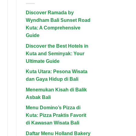
2025
Best
Hotels
in
Discover Ramada by
Kuta
and
Wyndham Bali Sunset Road
Seminyak:
Your
Kuta: A Comprehensive
Ultimate
Guide
Guide
Discover the Best Hotels in
Kuta and Seminyak: Your
Ultimate Guide
Kuta Utara: Pesona Wisata
dan Gaya Hidup di Bali
Menemukan Kisah di Balik
Asbak Bali
Menu Domino’s Pizza di
Kuta: Pizza Praktis Favorit
di Kawasan Wisata Bali
Daftar Menu Holland Bakery