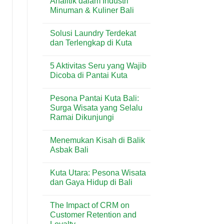
Analitik dalam Industri
Tenant
&
Minuman & Kuliner Bali
di
Lifestyle
Beachwalk
Modern
No
Shopping
di
Comments
Center:
Sanur
Solusi Laundry Terdekat
on
Panduan
Penggunaan
dan Terlengkap di Kuta
Lengkap
Timbangan
Toko
Analitik
No
&
dalam
Comments
Lifestyle
5 Aktivitas Seru yang Wajib
Industri
on
di
Minuman
Solusi
Dicoba di Pantai Kuta
Kuta
&
Laundry
Bali
Kuliner
Terdekat
No
Bali
dan
Comments
Pesona Pantai Kuta Bali:
Terlengkap
on
di
5
Surga Wisata yang Selalu
Kuta
Aktivitas
Ramai Dikunjungi
Seru
yang
No
Wajib
Comments
Dicoba
Menemukan Kisah di Balik
on
di
Pesona
Asbak Bali
Pantai
Pantai
Kuta
Kuta
No
Bali:
Comments
Kuta Utara: Pesona Wisata
Surga
on
Wisata
Menemukan
dan Gaya Hidup di Bali
yang
Kisah
Selalu
di
No
Ramai
Balik
Comments
The Impact of CRM on
Dikunjungi
Asbak
on
Bali
Kuta
Customer Retention and
Utara: