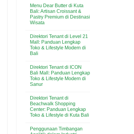
Comments
Kuta:
Menu Dear Butter di Kuta
on
Bakery
Menu
Bali: Artisan Croissant &
Favorit
Domino’s
untuk
Pastry Premium di Destinasi
Pizza
Kebutuhan
di
Wisata
Harian
Kuta:
&
Pizza
No
Wisatawan
Praktis
Comments
Direktori Tenant di Level 21
on
Favorit
Menu
di
Mall: Panduan Lengkap
Dear
Kawasan
Toko & Lifestyle Modern di
Butter
Wisata
di
Bali
Bali
Kuta
Bali:
No
Artisan
Comments
Direktori Tenant di ICON
on
Croissant
Direktori
&
Bali Mall: Panduan Lengkap
Tenant
Pastry
Toko & Lifestyle Modern di
di
Premium
Level
di
Sanur
21
Destinasi
Mall:
No
Wisata
Panduan
Comments
Direktori Tenant di
on
Lengkap
Direktori
Toko
Beachwalk Shopping
Tenant
&
Center: Panduan Lengkap
di
Lifestyle
ICON
Modern
Toko & Lifestyle di Kuta Bali
Bali
di
Mall:
No
Bali
Panduan
Comments
Penggunaan Timbangan
on
Lengkap
Direktori
Toko